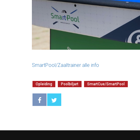
SmartPool/Zaaltrainer alle info
Opleiding
Poolbiljart
SmartCue/SmartPool