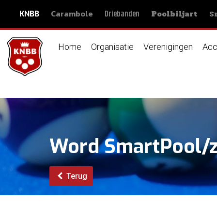
Carambole
S
Driebanden
KNBB
Poolbiljart
Home
Organisatie
Verenigingen
Acc
Word SmartPool/za
Terug