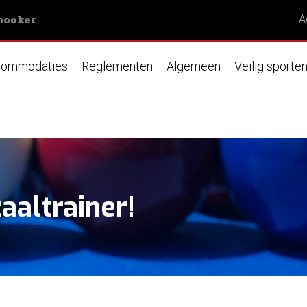
nooker
A
ommodaties
Reglementen
Algemeen
Veilig sporte
altrainer!