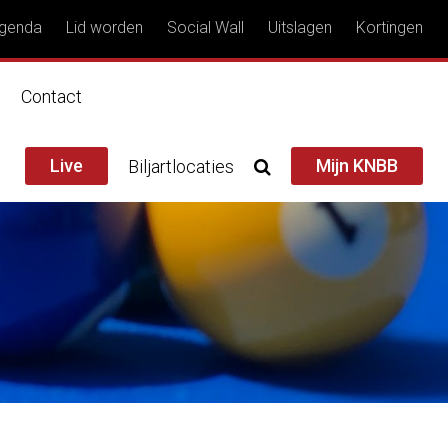
genda
Lid worden
Social Wall
Uitslagen
Kortingen
n
Contact
Live
Mijn KNBB
Biljartlocaties