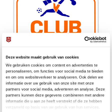
Deze website maakt gebruik van cookies
We gebruiken cookies om content en advertenties te
personaliseren, om functies voor social media te bieden
en om ons websiteverkeer te analyseren. Ook delen we
informatie over uw gebruik van onze site met onze
Wil je als club een goede kans maken om
partners voor social media, adverteren en analyse. Deze
gemeentewinnaar en wellicht provinciewinnaar te worden?
partners kunnen deze gegevens combineren met andere
Moedig je achterban dan aan om zo veel mogelijk
informatie die u aan ze heeft verstrekt of die ze hebben
stemmen te werven, en gebruik
de filmpjes van onze
ambassadeurs
op social media.
verzameld op basis van uw gebruik van hun services.