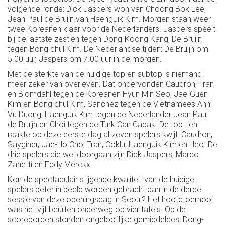
volgende ronde: Dick Jaspers won van Choong Bok Lee,
Jean Paul de Bruijn van HaengJik Kim. Morgen staan weer
twee Koreanen klaar voor de Nederlanders. Jaspers speelt
bij de laatste zestien tegen Dong-Koong Kang, De Bruijn
tegen Bong chul Kim. De Nederlandse tijden: De Bruijn om
5.00 uur, Jaspers om 7.00 uur in de morgen.
Met de sterkte van de huidige top en subtop is niemand
meer zeker van overleven. Dat ondervonden Caudron, Tran
en Blomdahl tegen de Koreanen Hyun Min Seo, Jae-Guen
Kim en Bong chul Kim, Sánchez tegen de Vietnamees Anh
Vu Duong, HaengJik Kim tegen de Nederlander Jean Paul
de Bruijn en Choi tegen de Turk Can Capak. De top tien
raakte op deze eerste dag al zeven spelers kwijt: Caudron,
Sayginer, Jae-Ho Cho, Tran, Coklu, HaengJik Kim en Heo. De
drie spelers die wel doorgaan zijn Dick Jaspers, Marco
Zanetti en Eddy Merckx.
Kon de spectaculair stijgende kwaliteit van de huidige
spelers beter in beeld worden gebracht dan in de derde
sessie van deze openingsdag in Seoul? Het hoofdtoernooi
was net vijf beurten onderweg op vier tafels. Op de
scoreborden stonden ongelooflijke gemiddeldes: Dong-