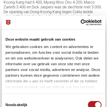
Koong Kang had 6.400, Myung-Woo Cho 4.200, Marco
Zanetti 3.400 en Dick Jaspers was de slechtste met 3.000.
De opening van Dong-Koong Kang tegen Coklu leidde
uiteindelijk tot de beste partij van de openingsdag. De
Koreaan leidde na twee beurten (serie 13) met 15-0, na vier
beurten (serie 7) met 27-3 en sloot de wedstrijd na Coklu's
come-back af met 40-24 in 11 beurten.
De andere piekmomenten in volgorde van opkomst:
Deze website maakt gebruik van cookies
X Filippos Kasidokostas begon zijn partij tegen Minh Cam
We gebruiken cookies om content en advertenties te
Ma met één carambole in zes beurten en was acht beurten
personaliseren, om functies voor social media te bieden
later aan de finish na een fantastisch slot met een
en om ons websiteverkeer te analyseren. Ook delen we
uitschieter van 18: 3-3-2-8-4-18-0-1. De Griek won met 40-
informatie over uw gebruik van onze site met onze
27 in 14 beurten en is een gevaarlijke tegenstander voor de
volgende ronden.
partners voor social media, adverteren en analyse. Deze
partners kunnen deze gegevens combineren met andere
X Jean Paul de Bruijn, toch een underdog in zijn partij tegen
HaengJik Kim, zette in de derde beurt een aanval in met een
informatie die u aan ze heeft verstrekt of die ze hebben
serie van 11, leidde bij de pauze me 20-17 in 8 en sloeg de
verzameld op basis van uw gebruik van hun services.
kloof in de tiende beurt met weer een serie van 11 naar 31-
17. De Nederlander bekroonde een sterk optreden met 40-
Toestemmingsselectie
23 in 13 beurten.
Noodzakelijk