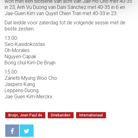
won met een slotserie van acht van Jae-Ho Cho met 40-35
in 23, Anh Vu Duong van Dani Sánchez met 40-35 in 6 en
Jae-Guen Kim van Quyet Chien Tran met 40-33 in 23.
Dat leidde voor zaterdag tot de volgende sessie met de
beste zestien:
13.00:
Seo-Kasidokostas
Oh-Morales
Nguyen-Capak
Bong chul Kim-De Bruijn
15.00:
Zanetti-Myung Woo Cho
Jaspers-Kang
Leppens-Duong
Jae Guen Kim-Merckx.
Bruijn, Jean Paul de
Driebanden
Internationaal