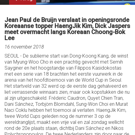
Jean Paul de Bruijn verslaat in openingsronde
Koreaanse topper HaengJik Kim, Dick Jaspers
meet overmacht langs Koreaan Choong-Bok
Lee
16 november 2018
SEOUL - De sublieme start van Dong-Koong Kang, de winst
van Myung-Woo Cho in een prachtig gevecht met Semih
Sayginer en het hoogstandje van Filippos Kasidokostas
met een serie van 18 brachten het eerste vuurwerk in de
arena van het hoofdtoernooi van de World Cup in Seoul.
Het startveld van 32 werd op de eerste dag gehalveerd en
liet verrassende winnaars zien, maar ook kopstukken die nu
al zijn uitgeschakeld. Fréderic Caudron, Quyet Chien Tran,
Dani Sánchez, Torbjörn Blomdahl, Sung-Won Choi en Murat
Naci Coklu hebben het toernooi al verlaten. HaengJik Kim,
twee World Cups geleden nog de nummer 3 op de
wereldranglijst, maakt een vrije val en zal zondag wellicht
rond de 20e plaats staan, dichtbij Dani Sánchez en Nikos
Polychronopoulos. De twee Nederlanders zijn door naar de