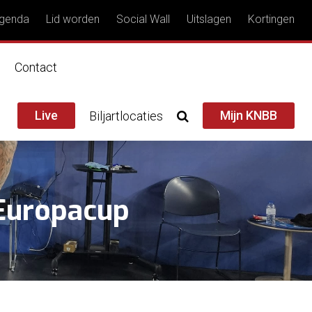
genda
Lid worden
Social Wall
Uitslagen
Kortingen
n
Contact
Live
Mijn KNBB
Biljartlocaties
Europacup