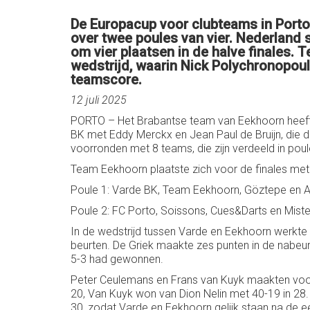
De Europacup voor clubteams in Porto 
over twee poules van vier. Nederland
om vier plaatsen in de halve finales. 
wedstrijd, waarin Nick Polychronopou
teamscore.
12 juli 2025
PORTO – Het Brabantse team van Eekhoorn heeft
BK met Eddy Merckx en Jean Paul de Bruijn, die de
voorronden met 8 teams, die zijn verdeeld in poul
Team Eekhoorn plaatste zich voor de finales met 
Poule 1: Varde BK, Team Eekhoorn, Göztepe en 
Poule 2: FC Porto, Soissons, Cues&Darts en Miste
In de wedstrijd tussen Varde en Eekhoorn werkte
beurten. De Griek maakte zes punten in de nabeu
5-3 had gewonnen.
Peter Ceulemans en Frans van Kuyk maakten voor
20, Van Kuyk won van Dion Nelin met 40-19 in 28.
30, zodat Varde en Eekhoorn gelijk staan na de e