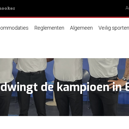
nooker
A
ommodaties
Reglementen
Algemeen
Veilig sporte
dwingt de kampioen in 