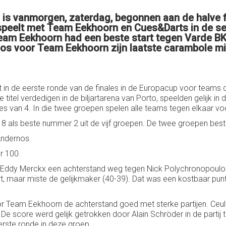
is vanmorgen, zaterdag, begonnen aan de halve fi
 speelt met Team Eekhoorn en Cues&Darts in de se
Team Eekhoorn had een beste start tegen Varde BK,
los voor Team Eekhoorn zijn laatste carambole mi
 in de eerste ronde van de finales in de Europacup voor team
 titel verdedigen in de biljartarena van Porto, speelden gelijk i
es van 4. In die twee groepen spelen alle teams tegen elkaar vo
8 als beste nummer 2 uit de vijf groepen. De twee groepen besta
Andernos.
r 100.
 Eddy Merckx een achterstand weg tegen Nick Polychronopoulos. 
rt, maar miste de gelijkmaker (40-39). Dat was een kostbaar p
 Team Eekhoorn de achterstand goed met sterke partijen. Ceule
 De score werd gelijk getrokken door Alain Schröder in de parti
erste ronde in deze groep.