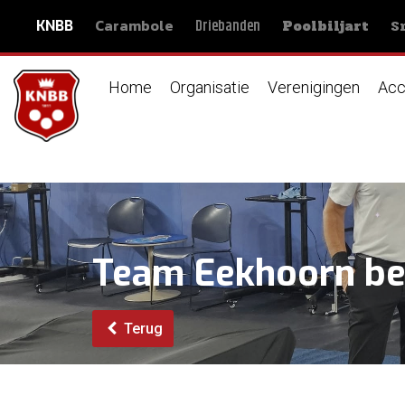
Carambole
S
Driebanden
KNBB
Poolbiljart
Home
Organisatie
Verenigingen
Acc
Team Eekhoorn be
Terug