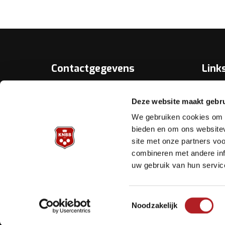
Contactgegevens
Link
Over D
KNBB.nl is hèt verenigingsplatform
Deze website maakt gebru
van de
Bonds
Koninklijke Nederlandse Biljart
We gebruiken cookies om c
Bond.
Biljart.
bieden en om ons websitev
site met onze partners vo
Helpd
Archimedesbaan 7
combineren met andere inf
3439 ME Nieuwegein
uw gebruik van hun servic
Tel.: 030 - 6008400
Mail:
info@knbb.nl
Toestemmingsselectie
Noodzakelijk