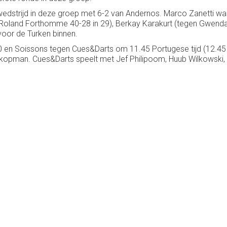
dstrijd in deze groep met 6-2 van Andernos. Marco Zanetti wa
 Roland Forthomme 40-28 in 29), Berkay Karakurt (tegen Gwendal
voor de Turken binnen.
 en Soissons tegen Cues&Darts om 11.45 Portugese tijd (12.45 
n kopman. Cues&Darts speelt met Jef Philipoom, Huub Wilkowsk