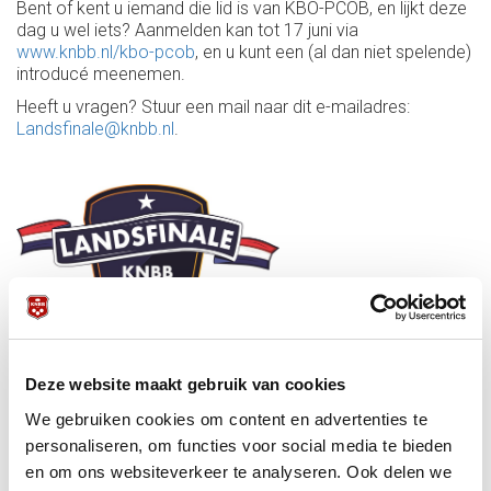
Bent of kent u iemand die lid is van KBO-PCOB, en lijkt deze
dag u wel iets? Aanmelden kan tot 17 juni via
www.knbb.nl/kbo-pcob
, en u kunt een (al dan niet spelende)
introducé meenemen.
Heeft u vragen? Stuur een mail naar dit e-mailadres:
Landsfinale@knbb.nl
.
Deze website maakt gebruik van cookies
Meer info over Landsfinale via KNBB
We gebruiken cookies om content en advertenties te
Meer info over de Simonis Biljartlakens Landsfinale via
personaliseren, om functies voor social media te bieden
www.knbb.nl/landsfinale
(alle artikelen) of
www.knbb.nl/agenda/simonis-biljartlakens-landsfinale-2023
en om ons websiteverkeer te analyseren. Ook delen we