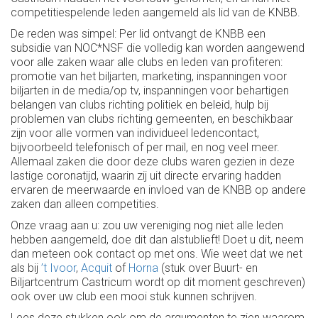
competitiespelende leden aangemeld als lid van de KNBB.
De reden was simpel: Per lid ontvangt de KNBB een
subsidie van NOC*NSF die volledig kan worden aangewend
voor alle zaken waar alle clubs en leden van profiteren:
promotie van het biljarten, marketing, inspanningen voor
biljarten in de media/op tv, inspanningen voor behartigen
belangen van clubs richting politiek en beleid, hulp bij
problemen van clubs richting gemeenten, en beschikbaar
zijn voor alle vormen van individueel ledencontact,
bijvoorbeeld telefonisch of per mail, en nog veel meer.
Allemaal zaken die door deze clubs waren gezien in deze
lastige coronatijd, waarin zij uit directe ervaring hadden
ervaren de meerwaarde en invloed van de KNBB op andere
zaken dan alleen competities.
Onze vraag aan u: zou uw vereniging nog niet alle leden
hebben aangemeld, doe dit dan alstublieft! Doet u dit, neem
dan meteen ook contact op met ons. Wie weet dat we net
als bij
’t Ivoor
,
Acquit
of
Horna
(stuk over Buurt- en
Biljartcentrum Castricum wordt op dit moment geschreven)
ook over uw club een mooi stuk kunnen schrijven.
Lees deze stukken ook om de argumenten te zien waarom