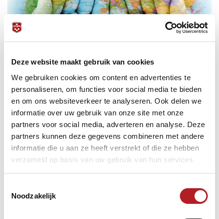
Deze website maakt gebruik van cookies
We gebruiken cookies om content en advertenties te
personaliseren, om functies voor social media te bieden
en om ons websiteverkeer te analyseren. Ook delen we
informatie over uw gebruik van onze site met onze
Naast alle competitie spelende leden zijn de niet‐competitie
spelende leden zeer belangrijk voor de KNBB/KVC. Het is in
partners voor social media, adverteren en analyse. Deze
deze coronaperiode al vaker gezegd: "Samen zijn we
partners kunnen deze gegevens combineren met andere
sterk". Hoe meer leden, hoe sterker wij staan bij het
informatie die u aan ze heeft verstrekt of die ze hebben
NOC*NSF en overheidsinstanties. In de lobby met deze
verzameld op basis van uw gebruik van hun services.
instanties is ledenvolume uiterst belangrijk. Ook al speelt
men alleen maar op de clubavond, ook dan heeft het niet‐
competitie spelende lid baat bij de bond die als doel heeft
Toestemmingsselectie
de belangen van alle biljarters te behartigen.
Noodzakelijk