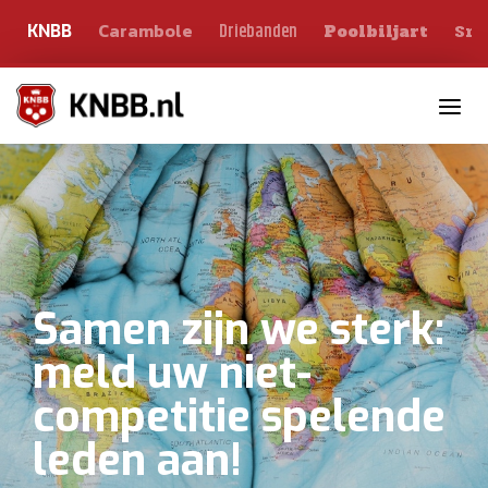
Carambole
Sno
Driebanden
KNBB
Poolbiljart
Toggle n
Samen zijn we sterk:
meld uw niet-
competitie spelende
leden aan!