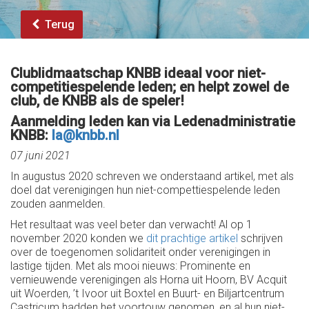
Terug
Clublidmaatschap KNBB ideaal voor niet-
competitiespelende leden; en helpt zowel de
club, de KNBB als de speler!
Aanmelding leden kan via Ledenadministratie
KNBB:
la@knbb.nl
07 juni 2021
In augustus 2020 schreven we onderstaand artikel, met als
doel dat verenigingen hun niet-compettiespelende leden
zouden aanmelden.
Het resultaat was veel beter dan verwacht! Al op 1
november 2020 konden we
dit prachtige artikel
schrijven
over de toegenomen solidariteit onder verenigingen in
lastige tijden. Met als mooi nieuws: Prominente en
vernieuwende verenigingen als Horna uit Hoorn, BV Acquit
uit Woerden, ’t Ivoor uit Boxtel en Buurt- en Biljartcentrum
Castricum hadden het voortouw genomen, en al hun niet-