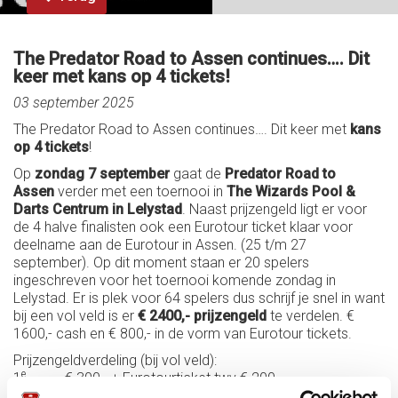
The Predator Road to Assen continues…. Dit
keer met kans op 4 tickets!
03 september 2025
The Predator Road to Assen continues…. Dit keer met
kans
op 4 tickets
!
Op
zondag 7 september
gaat de
Predator Road to
Assen
verder met een toernooi in
The Wizards Pool &
Darts Centrum in Lelystad
. Naast prijzengeld ligt er voor
de 4 halve finalisten ook een Eurotour ticket klaar voor
deelname aan de Eurotour in Assen. (25 t/m 27
september). Op dit moment staan er 20 spelers
ingeschreven voor het toernooi komende zondag in
Lelystad. Er is plek voor 64 spelers dus schrijf je snel in want
bij een vol veld is er
€ 2400,- prijzengeld
te verdelen. €
1600,- cash en € 800,- in de vorm van Eurotour tickets.
Prijzengeldverdeling (bij vol veld):
e
1
€ 300,- + Eurotourticket twv € 200,-
e
2
€ 200,- + Eurotourticket twv € 200,-