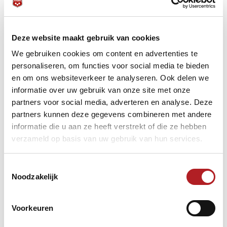
e
e
3
/4
€ 150,- + Eurotourticket twv € 200,-
e
e
5
/8
€ 100,-
e
e
9
/16
€ 50,-
Deze website maakt gebruik van cookies
Dus sta je nog niet ingeschreven klik dan op onderstaande
We gebruiken cookies om content en advertenties te
link en schrijf je in!
personaliseren, om functies voor social media te bieden
7 september, The Wizards, Lelystad, Prijzengeld € 2400,- (bij
en om ons websiteverkeer te analyseren. Ook delen we
vol veld)
informatie over uw gebruik van onze site met onze
Mocht je komende zondag niet van de partij kunnen zijn
partners voor social media, adverteren en analyse. Deze
maar toch kans willen maken op de
laatste 2 Eurotour
partners kunnen deze gegevens combineren met andere
tickets
. Klik dan op onderstaande link en schrijf je in voor
het laatste Predator Road to Assen toernooi op
zondag 21
informatie die u aan ze heeft verstrekt of die ze hebben
september bij Kings & Queens
in Assen.
verzameld op basis van uw gebruik van hun services.
21 september, Kings & Queens, Assen, Prijzengeld € 2000,-
(bij vol veld)
Toestemmingsselectie
Noodzakelijk
Voorkeuren