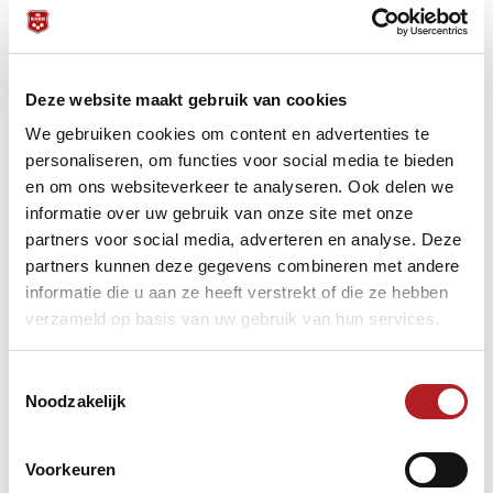
Deze website maakt gebruik van cookies
We gebruiken cookies om content en advertenties te
personaliseren, om functies voor social media te bieden
en om ons websiteverkeer te analyseren. Ook delen we
informatie over uw gebruik van onze site met onze
partners voor social media, adverteren en analyse. Deze
partners kunnen deze gegevens combineren met andere
informatie die u aan ze heeft verstrekt of die ze hebben
Dik Kers, Frank Leenders en Robbert Jan Koch grepen de
verzameld op basis van uw gebruik van hun services.
winst voor EHBC in de wedstrijd tegen Noordeling Harlingen
met Rudger Rempe, Piet Boots en Gerard Snijdelaar. De
uitslagen:
Toestemmingsselectie
Rempe-Kers 56-124 (31)
Noodzakelijk
Boots-Leenders 29-75 (20)
Snijdelaar-Koch 65-62 (28)
Daarmee haalde EHBC 95 procent van de te maken
Voorkeuren
caramboles tegen Noordeling Harlingen 68 procent.