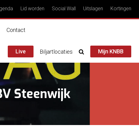
genda
Lid worden
Social Wall
Uitslagen
Kortingen
n
Contact
Live
Mijn KNBB
Biljartlocaties
BV Steenwijk