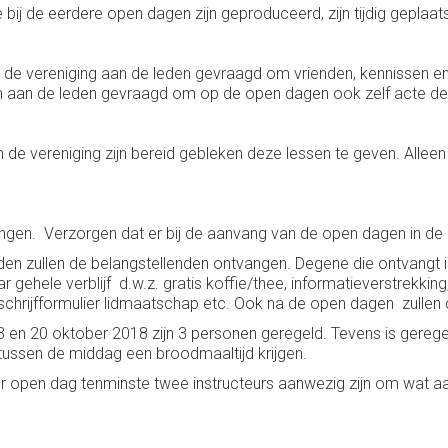
bij de eerdere open dagen zijn geproduceerd, zijn tijdig geplaat
de vereniging aan de leden gevraagd om vrienden, kennissen en 
n aan de leden gevraagd om op de open dagen ook zelf acte de
de vereniging zijn bereid gebleken deze lessen te geven. Allee
ngen. Verzorgen dat er bij de aanvang van de open dagen in de z
en zullen de belangstellenden ontvangen. Degene die ontvangt i
r gehele verblijf d.w.z. gratis koffie/thee, informatieverstrekking,
en inschrijfformulier lidmaatschap etc. Ook na de open dagen zul
en 20 oktober 2018 zijn 3 personen geregeld. Tevens is geregeld
ussen de middag een broodmaaltijd krijgen.
r open dag tenminste twee instructeurs aanwezig zijn om wat aan