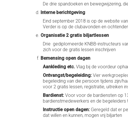
De drie spandoeken en bewegwijzering, die 
Interne berichtgeving
Eind september 2018 is op de website van 
Verder is op de clubavonden en ochtende
Organisatie 2 gratis biljartlessen
Drie gediplomeerde KNBB-instructeurs van 
zich voor de gratis lessen inschrijven
Bemensing open dagen
Aankleding etc.
Vlag bij de voordeur opha
Ontvangst/begeleiding:
Vier werkgroepled
begeleiding van die persoon tijdens zijn/haa
voor 2 gratis lessen, registratie, uitreik
Bardienst:
Voor voor de bardiensten op 13 
bardienstmedewerkers en de begeleiders t
Instructie open dagen:
Geregeld dat er pe
dat willen en kunnen, mogen vrij biljarten