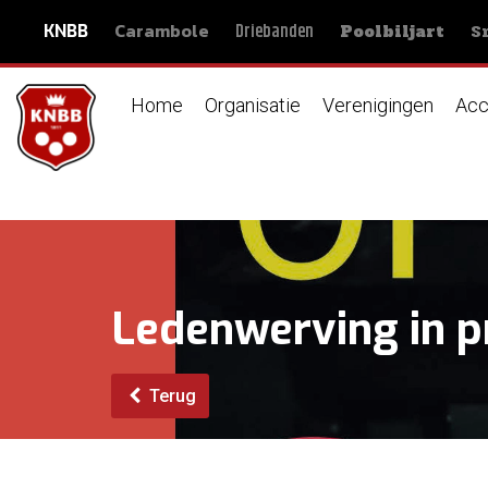
Carambole
S
Driebanden
KNBB
Poolbiljart
Home
Organisatie
Verenigingen
Acc
Ledenwerving in p
Terug