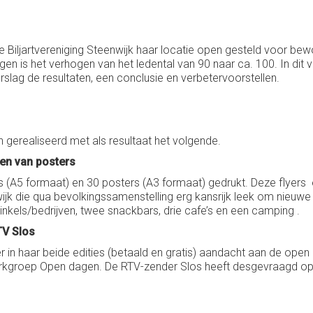
Biljartvereniging Steenwijk haar locatie open gesteld voor bewo
agen is het verhogen van het ledental van 90 naar ca. 100. In dit
lag de resultaten, een conclusie en verbetervoorstellen.
 gerealiseerd met als resultaat het volgende.
gen van posters
rs (A5 formaat) en 30 posters (A3 formaat) gedrukt. Deze flyers
 wijk die qua bevolkingssamenstelling erg kansrijk leek om nieuwe
inkels/bedrijven, twee snackbars, drie cafe’s en een camping .
TV Slos
r in haar beide edities (betaald en gratis) aandacht aan de ope
erkgroep Open dagen. De RTV-zender Slos heeft desgevraagd op