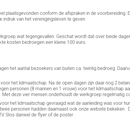
heel plaatsgevonden conform de afspraken in de voorbereiding. 
 indruk van het verenigingsleven te geven.
kgroep wat tegengevallen. Geschat wordt dat over beide dagen z
kte kosten bedroegen een kleine 100 euro.
gen het aantal bezoekers van buiten ca. twintig bedroeg. Daar
g voor het lidmaatschap. Na de open dagen zijn daar nog 2 bela
en personen (8 mannen en 1 vrouw) voor het lidmaatschap aange
n. Met deze vier mensen onderhoudt de werkgroep regelmatig co
 voor het lidmaatschap gevraagd wat de aanleiding was voor hu
en; twee personen hadden daarnaast ook onze website bekeken. 
Slos danwel de flyer of de poster.