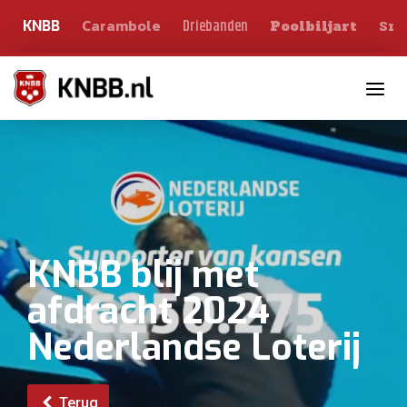
Carambole
Sno
Driebanden
KNBB
Poolbiljart
Toggle n
KNBB blij met
afdracht 2024
Nederlandse Loterij
Terug