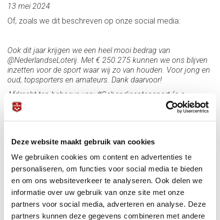
13 mei 2024
Of, zoals we dit beschreven op onze social media:
Ook dit jaar krijgen we een heel mooi bedrag van
@NederlandseLoterij. Met € 250.275 kunnen we ons blijven
inzetten voor de sport waar wij zo van houden. Voor jong en
oud, topsporters en amateurs. Dank daarvoor!
Afdracht ten behoeve van: #Gehandicaptensport (o.a.
#Rolstoelbiljart, #Parkinson, #VG-spelers), #Jeugdsport,
#Talentontwikkeling, #Topsport/TeamNL (Top 10 ambitie),
#Breedtesport.
Deze website maakt gebruik van cookies
KNBB, voor alle biljarters
We gebruiken cookies om content en advertenties te
personaliseren, om functies voor social media te bieden
en om ons websiteverkeer te analyseren. Ook delen we
informatie over uw gebruik van onze site met onze
#KNBB #biljarten #poolbiljart #snooker #NLO
partners voor social media, adverteren en analyse. Deze
#nederlandseloterij #NederlandseLoterijGeeftDoor
partners kunnen deze gegevens combineren met andere
#TeamNL