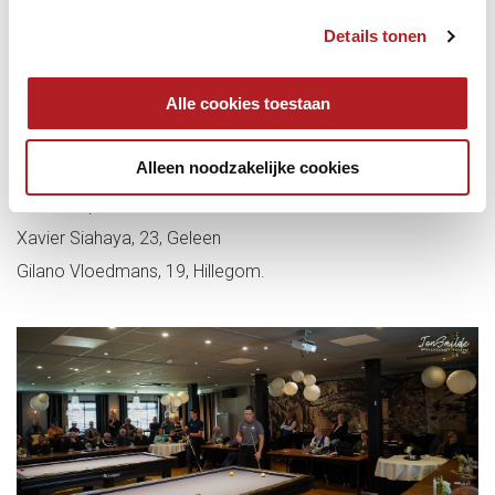
Details tonen
Deelnemers kampioenschap onder 25, start zaterdag om
11.00 uur, laatste wedstrijden zondag om 12.45 uur, De
Alle cookies toestaan
Biljartacademie, Sittard:
Tom Slikker, 24 jaar, Den Helder
Alleen noodzakelijke cookies
Joris van ’t Zelfden, 21, Driewegen
Luca Philipoom, 16, Pulderbos
Xavier Siahaya, 23, Geleen
Gilano Vloedmans, 19, Hillegom.