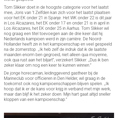
Tom Slikker doet in de hoogste categorie voor het laatst
mee, Joris van ’t Zelfden kan zich voor het laatst plaatsen
voor het EK onder 21 in Spanje. Het WK onder 22 is dit jaar
in Los Alcazares, het EK onder 17 en onder 21 is in april in
Los Alcazares, het EK onder 25 in Aarhus. Tom Slikker wil
nog graag een titel toevoegen aan de drie keer dat hij
Nederlands kampioen werd in zijn carrière. De Noord-
Hollander heeft zin in het kampioenschap en veel gespeeld
na de zomerstop. ,,Ik heb zelf de indruk dat ik de laatste
maanden enorm ben gegroeid, niet alleen qua moyenne,
ook qua rust aan het biljart’’, verzekert Slikker. ,,Dus ik ben
zeker klaar om nog een keer te kunnen winnen.’’
De jonge horecaman, leidinggevend gastheer bij de
Marineclub voor officieren in Den Helder, wil graag in de
toekomst ook nog kampioenschappen blijven spelen. ,,Ik
hoop dat ik er de kans voor krijg in verband met mijn werk,
maar dan blijf ik het zeker doen. Mijn hart gaat altijd sneller
kloppen van een kampioenschap.’’