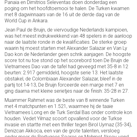
Panaia en Dimitrios Seleventas doen donderdag een
poging om het hoofdtoernooi te halen. De Turken kwamen
met 8 dagwinnaars van de 16 uit de derde dag van de
World Cup in Ankara.
Jean Paul de Bruijn, de viervoudige Nederlands kampioen,
was het meest indrukwekkend van 48 spelers in de aanloop
naar de laatste ronde in de kwalificaties. De sterke groep
waarin hij moest starten met Alexander Salazar en Van Ly
Dao kon de Nederlander geen schrik aanjagen. De hoogste
score tot nu toe stond op het scorebord toen De Bruijn de
Vietnamees Dao van de tafel had geveegd met 35-8 in 12
beurten: 2.917 gemiddeld, hoogste serie 13. Het laatste
obstakel, de Colombiaan Alexander Salazar, bleef in de
partij tot 14-13, De Bruijn forceerde een marge met 7 en
ging daarna met kleine serietjes naar de finish: 35-28 in 27.
Muammer Rahmet was de beste van 8 winnende Turken
met 4 matchpunten en 1.521, waarmee hij de taaie
Vietnamees Long en de Turk Serdal Bas onder controle kon
houden. Vedet Yilmaz scoort opvallend voor de Turkse
invasie en startte met een thriller tegen Birol Uymaz (35-34),
Denizcan Akkoca, een van de grote talenten, versloeg
onder meer de Portugees Soares en Mehmet Aksoy vond