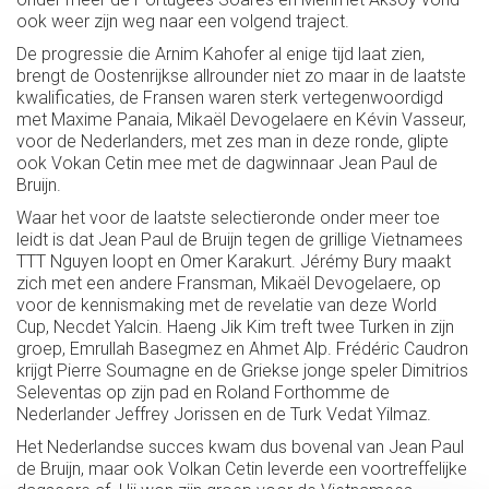
ook weer zijn weg naar een volgend traject.
De progressie die Arnim Kahofer al enige tijd laat zien,
brengt de Oostenrijkse allrounder niet zo maar in de laatste
kwalificaties, de Fransen waren sterk vertegenwoordigd
met Maxime Panaia, Mikaël Devogelaere en Kévin Vasseur,
voor de Nederlanders, met zes man in deze ronde, glipte
ook Vokan Cetin mee met de dagwinnaar Jean Paul de
Bruijn.
Waar het voor de laatste selectieronde onder meer toe
leidt is dat Jean Paul de Bruijn tegen de grillige Vietnamees
TTT Nguyen loopt en Omer Karakurt. Jérémy Bury maakt
zich met een andere Fransman, Mikaël Devogelaere, op
voor de kennismaking met de revelatie van deze World
Cup, Necdet Yalcin. Haeng Jik Kim treft twee Turken in zijn
groep, Emrullah Basegmez en Ahmet Alp. Frédéric Caudron
krijgt Pierre Soumagne en de Griekse jonge speler Dimitrios
Seleventas op zijn pad en Roland Forthomme de
Nederlander Jeffrey Jorissen en de Turk Vedat Yilmaz.
Het Nederlandse succes kwam dus bovenal van Jean Paul
de Bruijn, maar ook Volkan Cetin leverde een voortreffelijke