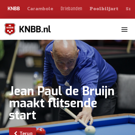
Carambole
Sno
Driebanden
KNBB
Poolbiljart
Toggle n
Jean Paul de Bruijn
maakt flitsende
start
Terug