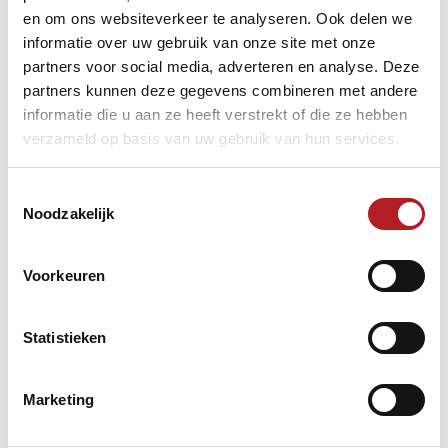
en om ons websiteverkeer te analyseren. Ook delen we
informatie over uw gebruik van onze site met onze
partners voor social media, adverteren en analyse. Deze
partners kunnen deze gegevens combineren met andere
informatie die u aan ze heeft verstrekt of die ze hebben
verzameld op basis van uw gebruik van hun services.
Enkele van de mooie woorden die er waren voor Jaap op
de ALV kwamen van Garmt Kolhorn, die Jaap's wijze van
voorzitterschap roemde: bevlogen, voor de troepen uit, en
Toestemmingsselectie
met een grote vernieuwingsdrang. Piet Verschure van KVC
Noodzakelijk
maakte de mooie vergelijking met de Schelde, waar Jaap
werkzaam is geweest. Daar werden grote schepen
gebouwd, en voor deze schepen was tijdig bijsturen
Voorkeuren
cruciaal om ongelukken te voorkomen. Precis zoals Jaap
dit ook altijd heeft gedaan als voorzitter van KVC!
Jaap Labrujere, die zichtbaar geëmotioneerd was onder de
Statistieken
vele loftuitingen, zal worden opgevolgd door Piet Verhaar.
Marketing