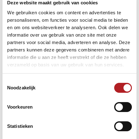
Deze website maakt gebruik van cookies
Schrijf je in
We gebruiken cookies om content en advertenties te
De poulewedstrijden worden gespeeld op dinsdag 17 en
personaliseren, om functies voor social media te bieden
woensdag 18 december, zowel overdag als 's avonds.
en om ons websiteverkeer te analyseren. Ook delen we
Voorkeur dagdeel kan bij inschrijving aangegeven worden!
informatie over uw gebruik van onze site met onze
De finalewedstrijden worden gespeeld op vrijdagavond 20
december. Plaats van handeling: biljartaccommodatie De
partners voor social media, adverteren en analyse. Deze
Trefkoele+ in Dalfsen.
partners kunnen deze gegevens combineren met andere
Het inschrijfgeld bedraagt € 5,-- inclusief 1 kop koffie. Je
informatie die u aan ze heeft verstrekt of die ze hebben
speelt in een poule, dus altijd meer dan één partij. De
verzameld op basis van uw gebruik van hun services.
partijen van een poule worden in één dagdeel afgewerkt.
Heb je zelf geen keu? Geen probleem. Er staat een keu
Toestemmingsselectie
voor je klaar.
Noodzakelijk
Voorkeuren
Statistieken