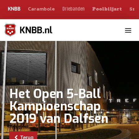
Carambole
Sno
Driebanden
KNBB
Poolbiljart
Toggle n
Het Open 5-Ball
Kampioenschap
2019 van Dalfsen
Terug