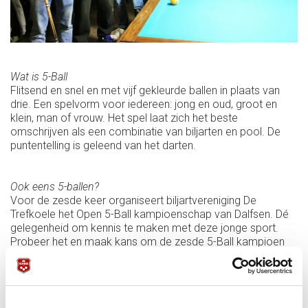
Wat is 5-Ball
Flitsend en snel en met vijf gekleurde ballen in plaats van
drie. Een spelvorm voor iedereen: jong en oud, groot en
klein, man of vrouw. Het spel laat zich het beste
omschrijven als een combinatie van biljarten en pool. De
puntentelling is geleend van het darten.
Ook eens 5-ballen?
Voor de zesde keer organiseert biljartvereniging De
Trefkoele het Open 5-Ball kampioenschap van Dalfsen. Dé
gelegenheid om kennis te maken met deze jonge sport.
Probeer het en maak kans om de zesde 5-Ball kampioen
van Dalfsen te worden. Geen lid van een biljartvereniging?
Geen probleem. Iedereen kan zich inschrijven, behalve
spelers met een gemiddelde van 3.25 libre en hoger.