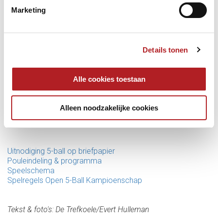
Marketing
Details tonen
Inschrijven?
Alle cookies toestaan
Opgeven kan tot 7 december 2019. Je kan het
inschrijfformulier krijgen in het sportcafé van De Trefkoele +.
Je kunt het ook
hier
downloaden, per mail opvragen bij
Alleen noodzakelijke cookies
evert.hulleman@planet.nl
of telefonisch op nummer 06-
20890698. Bij Evert kun je ook terecht voor overige vragen.
Uitnodiging 5-ball op briefpapier
Pouleindeling & programma
Speelschema
Spelregels Open 5-Ball Kampioenschap
Tekst & foto's: De Trefkoele/Evert Hulleman