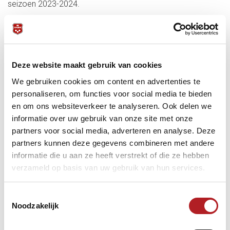
seizoen 2023-2024.
De winnende bieder ontvangt als tegenwaarde:
Naamgever : NAAM Kadercompetitie
In alle uitingen van de Kadercompetitie wordt deze naam
opgenomen
Deze website maakt gebruik van cookies
Naam op Platform wedstrijdsoftware Biljartpoint.nl
We gebruiken cookies om content en advertenties te
carambole.nl, wedstrijdformulieren
personaliseren, om functies voor social media te bieden
Persbericht start samenwerking, Persbericht rondom
en om ons websiteverkeer te analyseren. Ook delen we
climax einde seizoen
Wekelijkse nieuwsberichten op knbb.nl en carambole.nl
informatie over uw gebruik van onze site met onze
Elke speelweek nieuwsbericht op social media Facebook
partners voor social media, adverteren en analyse. Deze
KNBB
partners kunnen deze gegevens combineren met andere
informatie die u aan ze heeft verstrekt of die ze hebben
verzameld op basis van uw gebruik van hun services.
Directe link naar de veiling/bieding:
https://competitieveiling.nl/product/kadercompetitie-
carambole-2023-2024/
Toestemmingsselectie
Noodzakelijk