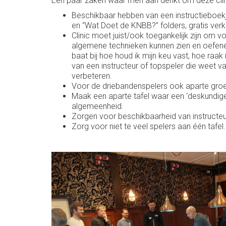
Een paar zaken waar men aan denkt om deze clinics
Beschikbaar hebben van een instructieboekje
en “Wat Doet de KNBB?” folders, gratis verk
Clinic moet juist/ook toegankelijk zijn om
algemene technieken kunnen zien en oefenen 
baat bij hoe houd ik mijn keu vast, hoe raak
van een instructeur of topspeler die weet v
verbeteren.
Voor de driebandenspelers ook aparte groe
Maak een aparte tafel waar een ‘deskundige
algemeenheid.
Zorgen voor beschikbaarheid van instructeurs
Zorg voor niet te veel spelers aan één tafel