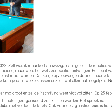
t 2023: Zelf was ik maar kort aanwezig, maar gezien de reacties
 vermoeiend, maar werd het wel zeer positief ontvangen. Een punt
ingelast moet worden. Dat kun je bijv. opvangen door en aparte t
oe kom je daar, welke klassen enz. en wat allemaal mogelijk is
nimo groot en zal de inschrijving weer vlot vol zitten. Op 25 febr
eer districten georganiseerd zou kunnen worden. Het spreek natuurl
lubs met voldoende tafels. Ook voor de z.g. instructeurs is het wen