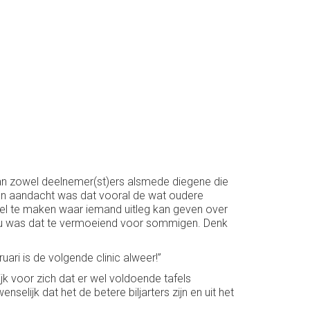
 van zowel deelnemer(st)ers alsmede diegene die
 van aandacht was dat vooral de wat oudere
afel te maken waar iemand uitleg kan geven over
. Nu was dat te vermoeiend voor sommigen. Denk
uari is de volgende clinic alweer!”
ijk voor zich dat er wel voldoende tafels
selijk dat het de betere biljarters zijn en uit het