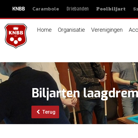
Carambole
S
Driebanden
KNBB
Poolbiljart
Home
Organisatie
Verenigingen
Acc
Biljarten laagdre
Terug