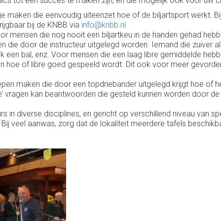
 tot een succes te maken zijn, en die mogelijk ook voor uw clin
 maken die eenvoudig uiteenzet hoe of de biljartsport werkt. Bij
rijgbaar bij de KNBB via
info@knbb.nl
 voor mensen die nog nooit een biljartkeu in de handen gehad he
die door de instructeur uitgelegd worden. Iemand die zuiver als
 ik een bal, enz. Voor mensen die een laag libre gemiddelde hebbe
an hoe of libre goed gespeeld wordt. Dit ook voor meer gevorderd
pen maken die door een topdriebander uitgelegd krijgt hoe of 
’ vragen kan beantwoorden die gesteld kunnen worden door de de
 in diverse disciplines, en gericht op verschillend niveau van sp
. Bij veel aanwas, zorg dat de lokaliteit meerdere tafels beschikb