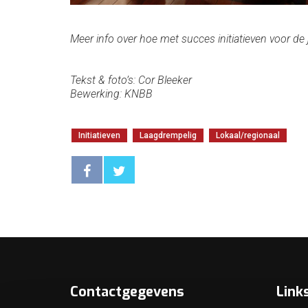
Meer info over hoe met succes initiatieven voor 
Tekst & foto’s: Cor Bleeker
Bewerking: KNBB
Initiatieven
Laagdrempelig
Lokaal/regionaal
Contactgegevens
Link