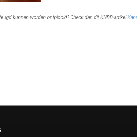
de jeugd kunnen worden ontplooid? Check dan dit KNBB-artikel
Kans
s