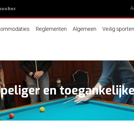
nooker
A
ommodaties
Reglementen
Algemeen
Veilig sporte
mpeliger en toegankelij