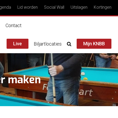
genda
Lid worden
Social Wall
Uitslagen
Kortingen
n
Contact
Live
Mijn KNBB
Biljartlocaties
ker maken