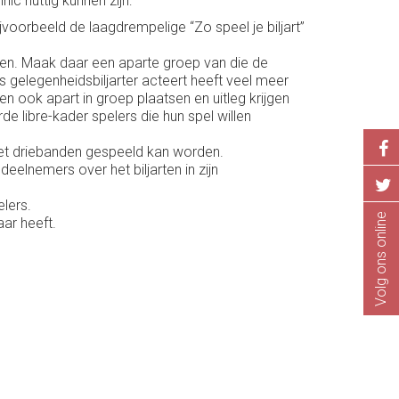
ic nuttig kunnen zijn:
voorbeeld de laagdrempelige “Zo speel je biljart”
bben. Maak daar een aparte groep van die de
 gelegenheidsbiljarter acteert heeft veel meer
n ook apart in groep plaatsen en uitleg krijgen
e libre-kader spelers die hun spel willen
het driebanden gespeeld kan worden.
elnemers over het biljarten in zijn
elers.
Volg ons online
aar heeft.