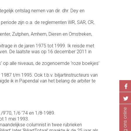
egelijk ontslag nemen van dir. dhr. Dey en
periode zijn o.a. de reglementen WR, SAR, CR,
venter, Zutphen, Arnhem, Dieren en Omstreken,
bitrage in de jaren 1975 tot 1999. Ik reisde met
geven. De laatste was op 16 december 2011 in
s’ op alle niveaus, de zogenoemde ‘roze boekjes’
987 t/m 1995. Ook t.b.v. biljartinstructeurs van
de ik in Papendal van het belang de arbiter te
Volg ons online
1/9’70, 1/6 ’74 en 1/8-1989.
tot 1 mei 1993.
maandelijkse columnist in twee rubrieken
jart’ later ‘BiljartTotaal’ maakte ik de 25 jaar als