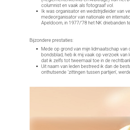
columnist en vaak als fotograaf vol.
Ik was organisator en wedstrijdleider van vel
medeorganisator van nationale en internatio
Apeldoorn, in 1977/’78 het NK driebanden te
Bijzondere prestaties:
Mede op grond van mijn lidmaatschap van de
bondsblad, heb ik mij vaak op verzoek van l
dat ik zelfs tot tweemaal toe in de recht
Uit naam van leden bestreed ik dan de bestuu
onthutsende ‘zittingen tussen partijen’, we