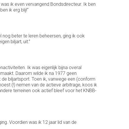
87 was ik even vervangend Bondsdirecteur. Ik ben
n ik erg blij!"
pel nog beter te leren beheersen, ging ik ook
en biljart, uit.”
ctiviteiten. Ik was eigenlijk bijna overal
gemaakt. Daarom wilde ik na 1977 geen
t de biljartsport. Toen ik, vanwege een (conform
moest (!) nemen van de actieve arbitrage, koos ik
e andere terreinen ook actief bleef voor het KNBB-
ing. Voordien was ik 12 jaar lid van de