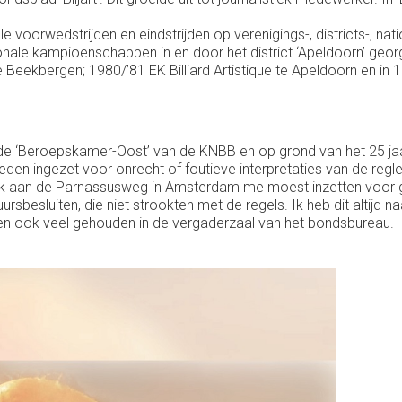
e voorwedstrijden en eindstrijden op verenigings-, districts-, nati
nale kampioenschappen in en door het district ‘Apeldoorn’ georg
 Beekbergen; 1980/’81 EK Billiard Artistique te Apeldoorn en in
 ‘Beroepskamer-Oost’ van de KNBB en op grond van het 25 jaar 
eden ingezet voor onrecht of foutieve interpretaties van de reg
bank aan de Parnassusweg in Amsterdam me moest inzetten voor
rsbesluiten, die niet strookten met de regels. Ik heb dit altijd
rden ook veel gehouden in de vergaderzaal van het bondsbureau.