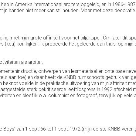
 heb in Amerika internationaal arbiters opgeleid, en in 1986-19
mijn handen niet meer kan stil houden. Maar met deze decoratie be
ging met mijn grote affiniteit voor het biljartspel. Om later dit s
s (keu) kon kijken. Ik probeerde het geleerde dan thuis, op mijn eig
viteiten als arbiter:
lementeninstructie, ontwerpen van lesmateriaal en ontelbare nevena
cteur aan toe) en daar heeft de KNBB ruimschoots gebruik van 
beknot voelde in de praktische uitvoering van mijn affiniteit me
astgestelde sterk bekritiseerde leeftijdsgrens in 1992 afscheid 
iteiten en bleef ik o.a. columnist en fotograaf, terwijl ik op vel
se Boys’ van 1 sept.’66 tot 1 sept.’1972 (mijn eerste KNBB-verenig