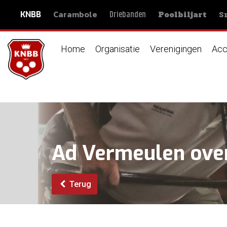
Carambole
S
Driebanden
KNBB
Poolbiljart
Home
Organisatie
Verenigingen
Acc
Ad Vermeulen ove
Terug