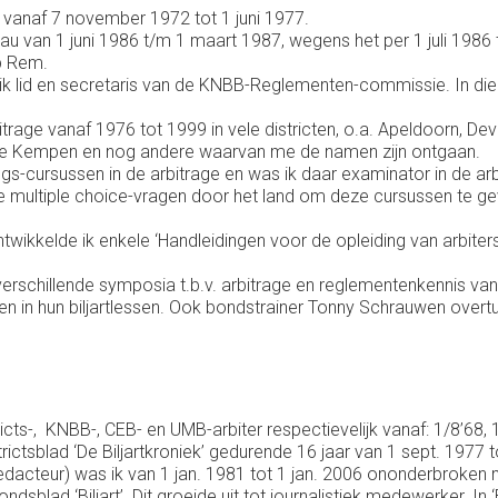
n’ vanaf 7 november 1972 tot 1 juni 1977.
au van 1 juni 1986 t/m 1 maart 1987, wegens het per 1 juli 1986 t
ob Rem.
 lid en secretaris van de KNBB-Reglementen-commissie. In die 
trage vanaf 1976 tot 1999 in vele districten, o.a. Apeldoorn, De
 De Kempen en nog andere waarvan me de namen zijn ontgaan.
lings-cursussen in de arbitrage en was ik daar examinator in de ar
de multiple choice-vragen door het land om deze cursussen te 
ikkelde ik enkele ‘Handleidingen voor de opleiding van arbiter
rschillende symposia t.b.v. arbitrage en reglementenkennis van 1
in hun biljartlessen. Ook bondstrainer Tonny Schrauwen overtuig
cts-, KNBB-, CEB- en UMB-arbiter respectievelijk vanaf: 1/8’68, 
trictsblad ‘De Biljartkroniek’ gedurende 16 jaar van 1 sept. 1977 
edacteur) was ik van 1 jan. 1981 tot 1 jan. 2006 ononderbroken 
blad ‘Biljart’. Dit groeide uit tot journalistiek medewerker. In ‘Bil