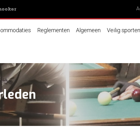
nooker
A
ommodaties
Reglementen
Algemeen
Veilig sporte
rleden