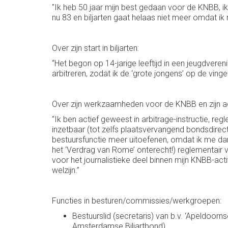
"Ik heb 50 jaar mijn best gedaan voor de KNBB, ik
nu 83 en biljarten gaat helaas niet meer omdat ik 
Over zijn start in biljarten:
“Het begon op 14-jarige leeftijd in een jeugdvereni
arbitreren, zodat ik de ‘grote jongens’ op de vinger
Over zijn werkzaamheden voor de KNBB en zijn acti
“Ik ben actief geweest in arbitrage-instructie, reg
inzetbaar (tot zelfs plaatsvervangend bondsdire
bestuursfunctie meer uitoefenen, omdat ik me dan 
het ‘Verdrag van Rome’ onterecht!) reglementair v
voor het journalistieke deel binnen mijn KNBB-activ
welzijn.”
Functies in besturen/commissies/werkgroepen:
Bestuurslid (secretaris) van b.v. ‘Apeldoorn
Amsterdamse Biljartbond).