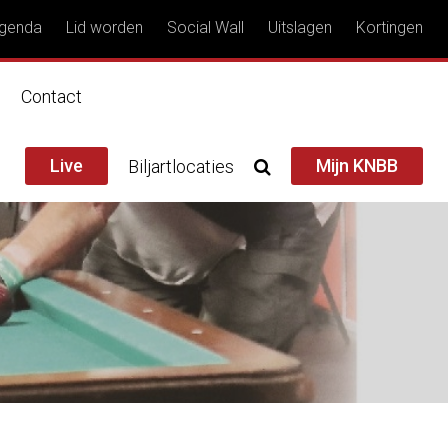
genda
Lid worden
Social Wall
Uitslagen
Kortingen
n
Contact
Live
Mijn KNBB
Biljartlocaties