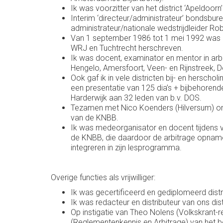
Ik was voorzitter van het district ‘Apeldoor
Interim ‘directeur/administrateur’ bondsbure
administrateur/nationale wedstrijdleider R
Van 1 september 1986 tot 1 mei 1992 was ik
WRJ en Tuchtrecht herschreven.
Ik was docent, examinator en mentor in arbi
Hengelo, Amersfoort, Veen- en Rijnstreek,
Ook gaf ik in vele districten bij- en herscho
een presentatie van 125 dia’s + bijbehoren
Harderwijk aan 32 leden van b.v. DOS.
Tezamen met Nico Koenders (Hilversum) ontw
van de KNBB.
Ik was medeorganisator en docent tijdens ve
de KNBB, die daardoor de arbitrage opnamen 
integreren in zijn lesprogramma.
Overige functies als vrijwilliger:
Ik was gecertificeerd en gediplomeerd distri
Ik was redacteur en distributeur van ons dis
Op instigatie van Theo Nolens (Volkskrant-r
(Reglementenkennis en Arbitrage) van het bonds