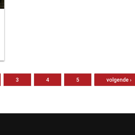
3
4
5
volgende ›