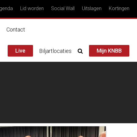
genda
Lid worden
Social Wall
Uitslagen
Kortingen
n
Contact
Live
Mijn KNBB
Biljartlocaties