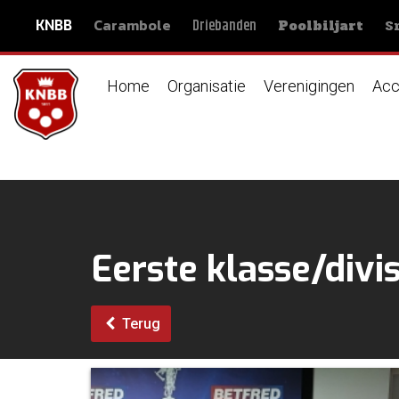
Carambole
S
Driebanden
KNBB
Poolbiljart
Home
Organisatie
Verenigingen
Acc
Eerste klasse/divis
Terug