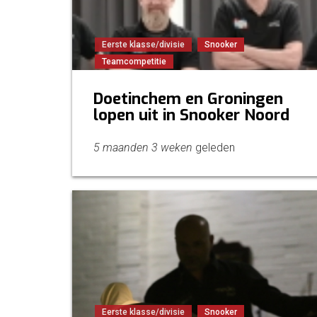
Eerste klasse/divisie
Snooker
Teamcompetitie
Doetinchem en Groningen
lopen uit in Snooker Noord
5 maanden 3 weken
geleden
Eerste klasse/divisie
Snooker