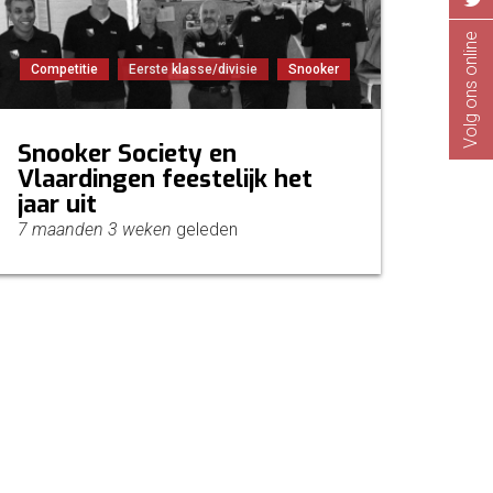
Volg ons online
Competitie
Eerste klasse/divisie
Snooker
Snooker Society en
Vlaardingen feestelijk het
jaar uit
7 maanden 3 weken
geleden