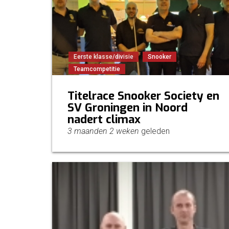
Eerste klasse/divisie
Snooker
Teamcompetitie
Titelrace Snooker Society en
SV Groningen in Noord
nadert climax
3 maanden 2 weken
geleden