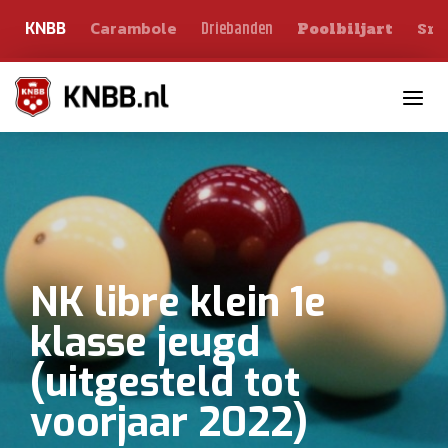
Carambole
Sno
Driebanden
KNBB
Poolbiljart
Toggle n
NK libre klein 1e
klasse jeugd
(uitgesteld tot
voorjaar 2022)