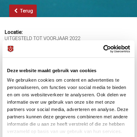
Terug
Locatie:
UITGESTELD TOT VOORJAAR 2022
Startdatum:
20 november 2021 - 10:30
Einddatum:
21 november 2021 - 17:00
Deze website maakt gebruik van cookies
Meer informatie:
We gebruiken cookies om content en advertenties te
personaliseren, om functies voor social media te bieden
UITSLAGEN
en om ons websiteverkeer te analyseren. Ook delen we
informatie over uw gebruik van onze site met onze
PUBLICATIE
partners voor social media, adverteren en analyse. Deze
Geaccepteerde inschrijvingen
partners kunnen deze gegevens combineren met andere
Ranglijsten jeugdspelers libre en driebanden
informatie die u aan ze heeft verstrekt of die ze hebben
Contactpersoon Bondsbureau: Ad Klijn Telefoon: 030-
verzameld op basis van uw gebruik van hun services.
6008403 E-mail:
a.klijn@knbb.nl