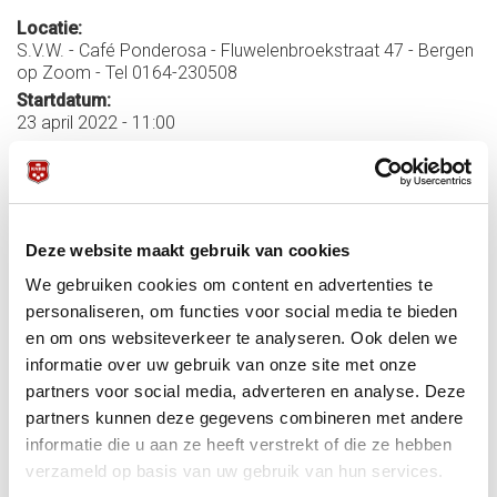
Locatie:
S.V.W. - Café Ponderosa - Fluwelenbroekstraat 47 - Bergen
op Zoom - Tel 0164-230508
Startdatum:
23 april 2022 - 11:00
Einddatum:
24 april 2022 - 17:00
Meer informatie:
Deze website maakt gebruik van cookies
UITSLAGEN en EINDSTAND
Uitslagen per
We gebruiken cookies om content en advertenties te
speler
Verslag
personaliseren, om functies voor social media te bieden
PUBLICATIE
en om ons websiteverkeer te analyseren. Ook delen we
Ranglijsten jeugdspelers libre en driebanden
informatie over uw gebruik van onze site met onze
partners voor social media, adverteren en analyse. Deze
Inschrijven bij
a.klijn@knbb.nl
partners kunnen deze gegevens combineren met andere
informatie die u aan ze heeft verstrekt of die ze hebben
Contactpersoon Bondsbureau: Ad Klijn Telefoon: 030-
verzameld op basis van uw gebruik van hun services.
6008403 E-mail:
a.klijn@knbb.nl