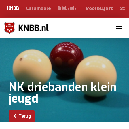
Carambole
Sno
Driebanden
KNBB
Poolbiljart
Toggle n
NK driebanden klein
jeugd
Terug