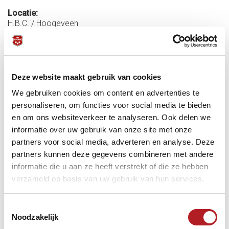
Locatie:
H.B.C. / Hoogeveen
Startdatum:
17 april 2026 - 18:45
Einddatum:
19 april 2026 - 17:00
Deze website maakt gebruik van cookies
Meer informatie:
We gebruiken cookies om content en advertenties te
personaliseren, om functies voor social media te bieden
Toernooigegevens
en om ons websiteverkeer te analyseren. Ook delen we
informatie over uw gebruik van onze site met onze
Adres/Routeplanner
partners voor social media, adverteren en analyse. Deze
Hotel
B&B
VVV
partners kunnen deze gegevens combineren met andere
informatie die u aan ze heeft verstrekt of die ze hebben
Bandstoten
KNBB
KVC
verzameld op basis van uw gebruik van hun services.
Toestemmingsselectie
Noodzakelijk