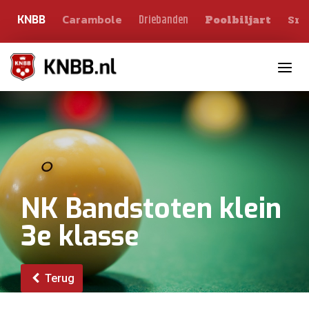
Carambole
Sno
Driebanden
KNBB
Poolbiljart
Toggle n
NK Bandstoten klein
3e klasse
Terug