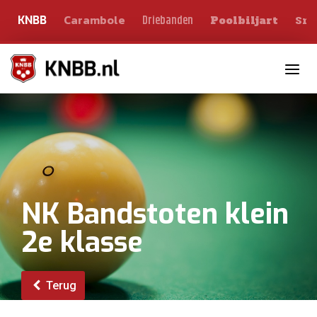
Carambole
Sno
Driebanden
KNBB
Poolbiljart
Toggle n
NK Bandstoten klein
2e klasse
Terug