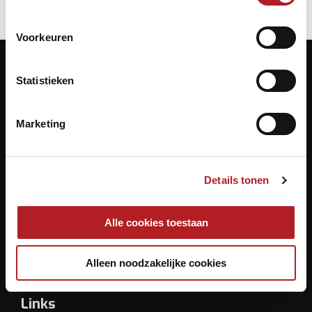
Voorkeuren
Statistieken
Contactgegevens
Marketing
KNBB.nl is hèt verenigingsplatform van de
Koninklijke Nederlandse Biljart Bond.
Archimedesbaan 7
Details tonen
3439 ME Nieuwegein
Alle cookies toestaan
Tel.: 030 - 6008400
Mail:
info@knbb.nl
Alleen noodzakelijke cookies
Links