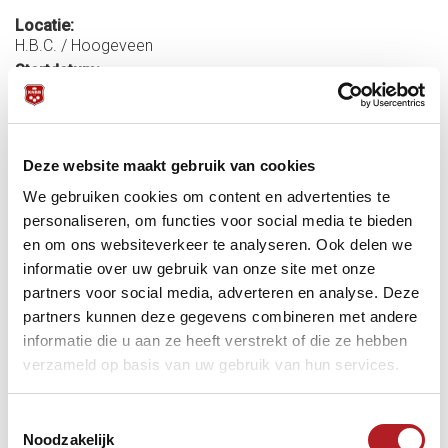
Locatie:
H.B.C. / Hoogeveen
Startdatum:
17 april 2026 - 18:45
Einddatum:
19 april 2026 - 17:00
Deze website maakt gebruik van cookies
Meer informatie:
We gebruiken cookies om content en advertenties te
personaliseren, om functies voor social media te bieden
Toernooigegevens
en om ons websiteverkeer te analyseren. Ook delen we
Adres/Routeplanner
informatie over uw gebruik van onze site met onze
Hotel
B&B
VVV
partners voor social media, adverteren en analyse. Deze
partners kunnen deze gegevens combineren met andere
informatie die u aan ze heeft verstrekt of die ze hebben
verzameld op basis van uw gebruik van hun services.
Bandstoten
KNBB
KVC
Toestemmingsselectie
Noodzakelijk