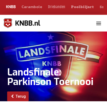
Carambole
Sno
Driebanden
KNBB
Poolbiljart
Toggle n
Landsfinale:
Parkinson Toernooi
Terug