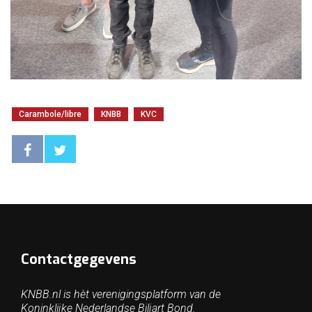
Carambole/libre
KNBB
KVC
Contactgegevens
KNBB.nl is hèt verenigingsplatform van de
Koninklijke Nederlandse Biljart Bond.