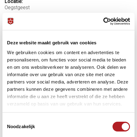
Locatie:
Oegstgeest
Startdatum:
22 juni 2025 - 10:00
Einddatum:
22 juni 2025 - 18:00
Deze website maakt gebruik van cookies
Meer informatie:
We gebruiken cookies om content en advertenties te
Alle uitslagen poulefase:
https://biljartpoint.nl/index.php?
personaliseren, om functies voor social media te bieden
page=stand&poule=on&compid=8047&distri...
en om ons websiteverkeer te analyseren. Ook delen we
informatie over uw gebruik van onze site met onze
Uitslagen finale/3&4:
https://biljartpoint.nl/index.php?district=24
partners voor social media, adverteren en analyse. Deze
partners kunnen deze gegevens combineren met andere
informatie die u aan ze heeft verstrekt of die ze hebben
Carambole/libre
KNBB
KVC
verzameld op basis van uw gebruik van hun services.
Toestemmingsselectie
Noodzakelijk