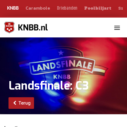
Carambole
Sno
Driebanden
KNBB
Poolbiljart
Toggle n
Landsfinale: C3
Terug