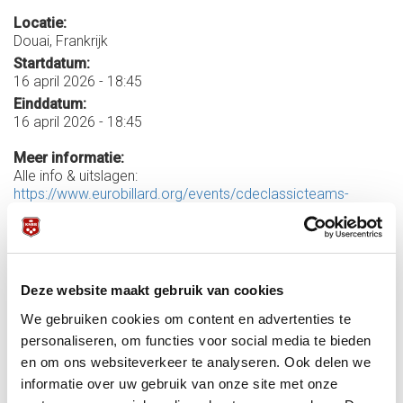
Locatie:
Douai, Frankrijk
Startdatum:
16 april 2026 - 18:45
Einddatum:
16 april 2026 - 18:45
Meer informatie:
Alle info & uitslagen:
https://www.eurobillard.org/events/cdeclassicteams-
504.html
Livestream Kozoom:
https://tv.kozoom.com/nl/event/40121
Vooruitblik KNBB:
Deze website maakt gebruik van cookies
www.knbb.nl/nieuws/biljarters-klassieke-spelen-om-coupe-
We gebruiken cookies om content en advertenties te
d%E2%80%99europe
personaliseren, om functies voor social media te bieden
en om ons websiteverkeer te analyseren. Ook delen we
informatie over uw gebruik van onze site met onze