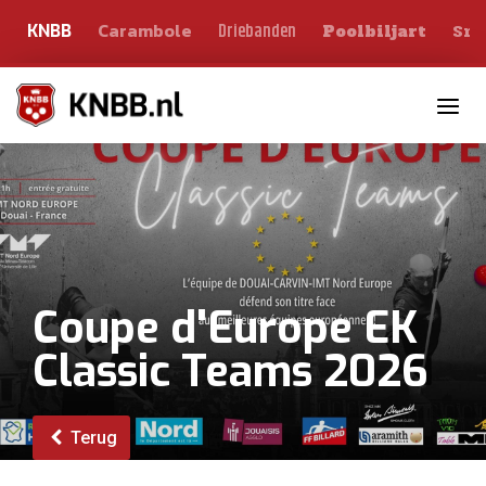
Carambole
Sno
Driebanden
KNBB
Poolbiljart
Toggle n
Coupe d'Europe EK
Classic Teams 2026
Terug