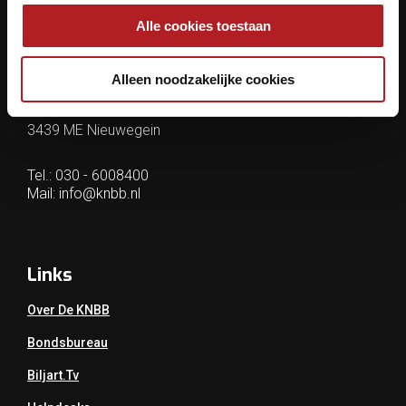
Contactgegevens
Alle cookies toestaan
KNBB.nl is hèt verenigingsplatform van de
Koninklijke Nederlandse Biljart Bond.
Alleen noodzakelijke cookies
Archimedesbaan 7
3439 ME Nieuwegein
Tel.: 030 - 6008400
Mail:
info@knbb.nl
Links
Over De KNBB
Bondsbureau
Biljart.tv