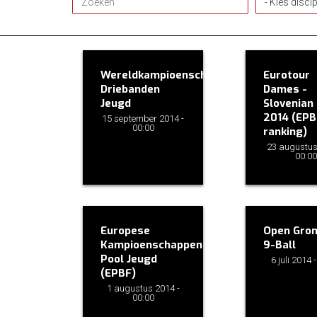
Wereldkampioenschap
Eurotour
Driebanden
Dames -
Jeugd
Slovenian
2014 (EPB
15 september 2014 -
00:00
ranking)
23 augustus
00:00
Europese
Open Gron
Kampioenschappen
9-Ball
Pool Jeugd
6 juli 2014 
(EPBF)
1 augustus 2014 -
00:00