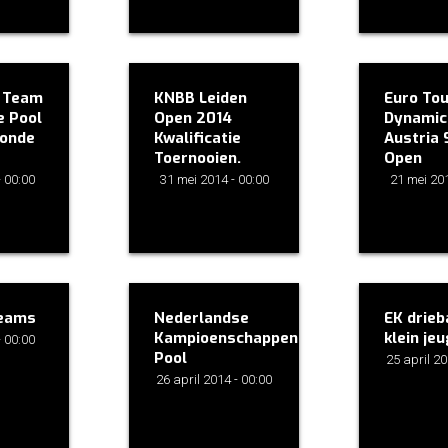
e Team
KNBB Leiden
Euro Tou
e Pool
Open 2014
Dynamic
ronde
Kwalificatie
Austria 
Toernooien.
Open
- 00:00
31 mei 2014 - 00:00
21 mei 201
teams
Nederlandse
EK drie
Kampioenschappen
klein jeu
- 00:00
Pool
25 april 20
26 april 2014 - 00:00