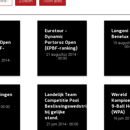
Eurotour -
Longoni
Dynamic
Benelux
 Open
Portoroz Open
15 august
00:
F-
(EPBF-ranking)
21 augustus 2014 -
00:00
 2014 -
ingen
Landelijk Team
Wereld
Competitie Pool
Kampioe
Beslissingswedstrijden
9-Ball H
- 00:00
bij gelijke
(WPA)
stand.
16 juni 20
21 juni 2014 - 00:00