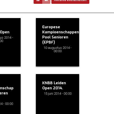
Recente evenementen
Toon meer
Europese
 Open
Kampioenschappen
Pool Senioren
us 2014 -
00
(EPBF)
10 augustus 2014 -
00:00
KNBB Leiden
nschap
Open 2014.
eren
15 juni 2014 - 00:00
14 - 00:00