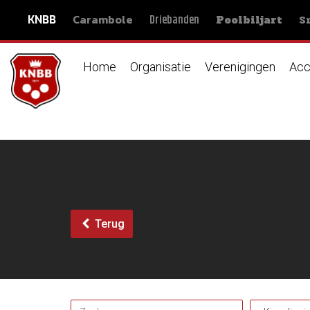
Carambole
S
Driebanden
KNBB
Poolbiljart
Home
Organisatie
Verenigingen
Acc
Terug