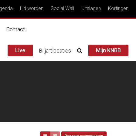
genda
Lid worden
Social Wall
Uitslagen
Kortingen
n
Contact
Live
Mijn KNBB
Biljartlocaties