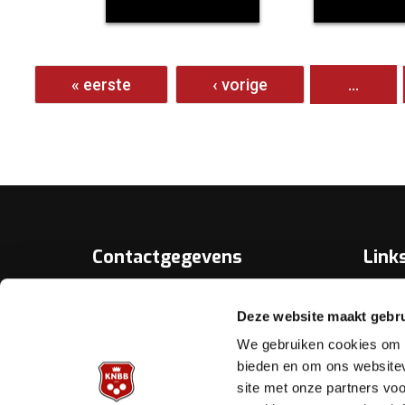
Pagina's
« eerste
‹ vorige
…
Contactgegevens
Link
Over D
KNBB.nl is hèt verenigingsplatform
Deze website maakt gebru
van de
Bonds
Koninklijke Nederlandse Biljart
We gebruiken cookies om c
Bond.
Biljart.
bieden en om ons websitev
site met onze partners vo
Helpd
Archimedesbaan 7