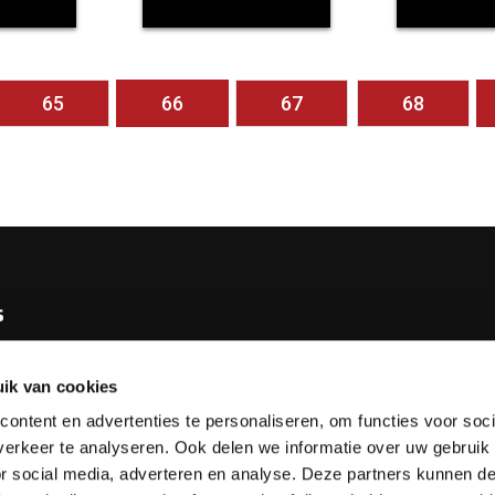
65
66
67
68
s
e KNBB
ik van cookies
bureau
ontent en advertenties te personaliseren, om functies voor soci
tv
erkeer te analyseren. Ook delen we informatie over uw gebruik
or social media, adverteren en analyse. Deze partners kunnen 
esks