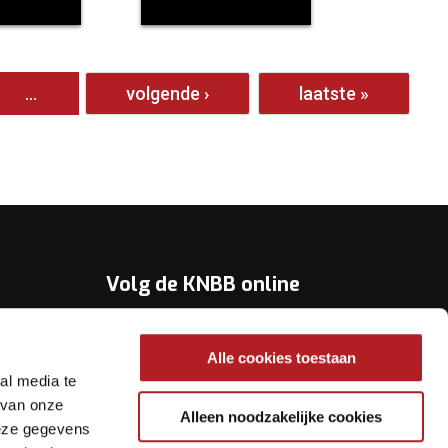
…
volgende ›
laatste »
Volg de KNBB online
Youtube
Alle cookies toestaan
Twitter
al media te
Facebook
 van onze
Alleen noodzakelijke cookies
deze gegevens
Instagram