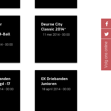
r
Deurne City
Classic 2014*
9-Ball
11 mei 2014 - 00:00
Volg ons online
4 - 00:00
banden
EK Driebanden
gd -17
Junioren
14 - 00:00
18 april 2014 - 00:00