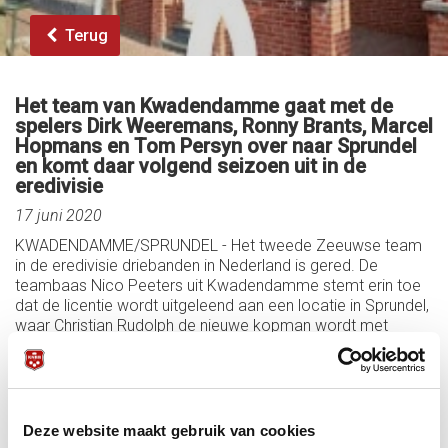
Terug
Het team van Kwadendamme gaat met de
spelers Dirk Weeremans, Ronny Brants, Marcel
Hopmans en Tom Persyn over naar Sprundel
en komt daar volgend seizoen uit in de
eredivisie
17 juni 2020
KWADENDAMME/SPRUNDEL - Het tweede Zeeuwse team
in de eredivisie driebanden in Nederland is gered. De
teambaas Nico Peeters uit Kwadendamme stemt erin toe
dat de licentie wordt uitgeleend aan een locatie in Sprundel,
waar Christian Rudolph de nieuwe kopman wordt met
Ronny Brants, Dirk Weeremans en Ludo Kools, reserves zijn
Marcel Hopmans en Tom Persijn. Het team gaat in de
hoogste divisie spelen en wil een contract afsluiten voor
drie jaar. De verantwoordelijkheid voor de licentie blijft bij
Nico Peeters, die eventueel het team weer in eigen huis kan
Deze website maakt gebruik van cookies
nemen.