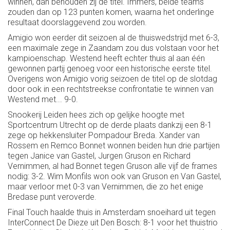
winnen, dan behouden zij de titel. Immers, beide teams
zouden dan op 123 punten komen, waarna het onderlinge
resultaat doorslaggevend zou worden.
Amigio won eerder dit seizoen al de thuiswedstrijd met 6-3,
een maximale zege in Zaandam zou dus volstaan voor het
kampioenschap. Westend heeft echter thuis al aan één
gewonnen partij genoeg voor een historische eerste titel.
Overigens won Amigio vorig seizoen de titel op de slotdag
door ook in een rechtstreekse confrontatie te winnen van
Westend met... 9-0.
Snookerij Leiden hees zich op gelijke hoogte met
Sportcentrum Utrecht op de derde plaats dankzij een 8-1
zege op hekkensluiter Pompadour Breda. Xander van
Rossem en Remco Bonnet wonnen beiden hun drie partijen
tegen Janice van Gastel, Jurgen Gruson en Richard
Vernimmen, al had Bonnet tegen Gruson alle vijf de frames
nodig: 3-2. Wim Monfils won ook van Gruson en Van Gastel,
maar verloor met 0-3 van Vernimmen, die zo het enige
Bredase punt veroverde.
Final Touch haalde thuis in Amsterdam snoeihard uit tegen
InterConnect De Dieze uit Den Bosch: 8-1 voor het thuistrio