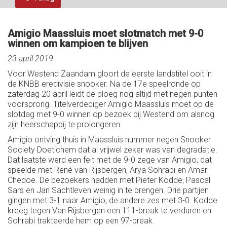
Amigio Maassluis moet slotmatch met 9-0
winnen om kampioen te blijven
23 april 2019
Voor Westend Zaandam gloort de eerste landstitel ooit in
de KNBB eredivisie snooker. Na de 17e speelronde op
zaterdag 20 april leidt de ploeg nog altijd met negen punten
voorsprong. Titelverdediger Amigio Maassluis moet op de
slotdag met 9-0 winnen op bezoek bij Westend om alsnog
zijn heerschappij te prolongeren.
Amigio ontving thuis in Maassluis nummer negen Snooker
Society Doetichem dat al vrijwel zeker was van degradatie.
Dat laatste werd een feit met de 9-0 zege van Amigio, dat
speelde met René van Rijsbergen, Arya Sohrabi en Amar
Chedoe. De bezoekers hadden met Pieter Kodde, Pascal
Sars en Jan Sachtleven weinig in te brengen. Drie partijen
gingen met 3-1 naar Amigio, de andere zes met 3-0. Kodde
kreeg tegen Van Rijsbergen een 111-break te verduren en
Sohrabi trakteerde hem op een 97-break.