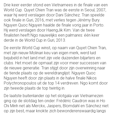
Drie keer eerder stond een Vietnamees in de finale van een
World Cup. Quyet Chien Tran was de eerste in Seoul, 2007,
waar hij werd verslagen door Dani Sánchez. Tran speelde
ook finale in Guri, 2016, met verlies tegen Jérémy Bury.
Nguyen Quoc Nguyen haalde de finale vorig jaar in Porto.
Hij werd verslagen door HaengJik Kim. Van de twee
finalisten heeft Ngo nauwelijks een palmares: één keer
derde in de World Cup in Guri, 2013.
De eerste World Cup winst, op naam van Quyet Chien Tran,
met zijn nieuw Molinari keu van eigen merk, werd luid
bejubeld in het land met zijn vele duizenden biljarters en
clubs. Het moet de opmaat zijn voor meer successen van
de nieuwe generatie. Tran stijgt door zijn overwinning naar
de tiende plaats op de wereldranglijst. Nguyen Quoc
Nguyen heeft door zijn plaats in de halve finale Nikos
Polychronopoulos uit de top 14 verdreven. Ngo komt door
zijn tweede plaats de top twintig in.
De laatste buitenlander op het slotgala van Vietnamezen
ging op de slotdag ten onder. Frédéric Caudron was in Ho
Chi Minh net als Merckx, Jaspers, Blomdahl en Sánchez niet
op zijn best, maar knokte zich bewonderenswaardig langs