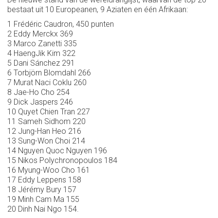
bestaat uit 10 Europeanen, 9 Aziaten en één Afrikaan:
1 Frédéric Caudron, 450 punten
2 Eddy Merckx 369
3 Marco Zanetti 335
4 HaengJik Kim 322
5 Dani Sánchez 291
6 Torbjörn Blomdahl 266
7 Murat Naci Coklu 260
8 Jae-Ho Cho 254
9 Dick Jaspers 246
10 Quyet Chien Tran 227
11 Sameh Sidhom 220
12 Jung-Han Heo 216
13 Sung-Won Choi 214
14 Nguyen Quoc Nguyen 196
15 Nikos Polychronopoulos 184
16 Myung-Woo Cho 161
17 Eddy Leppens 158
18 Jérémy Bury 157
19 Minh Cam Ma 155
20 Dinh Nai Ngo 154.