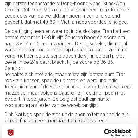
zijn eerste tegenstanders: Dong-Koong Kang, Sung-Won
Choi en Robinson Morales. De Vietnamees Tran stopte de
zegereeks van de wereldkampioen in een enerverend
gevecht, dat met 40-39 in Vietnamees voordeel eindigde.
De partij ging heen en weer tot in de slotfase. Tran had een
betere start met 14-8 in vijf, Caudron boog de score om
naar 25-17 in 15 in zijn voordeel. De thuisspeler, die nogal
wat klosballen had, leek te capituleren, totdat hij zijn ritme
vond met een eerste serie boven de vijf in de partij. Met
zeven in de 24e beurt bracht hij de score op 36-36.
Caudron
herpakte zich met drie, maar miste zijn laatste punt. Tran
rook zijn kansen, speelde uit met 4 en werd uitbundig
toegejuicht vanaf de volle tribunes. De voorlaatste was een
mazzeltje, maar volgens Caudron zijn geluk en pech niet
evident in topbiljarten. De Belg behoudt zijn riante
voorsprong als leider van de wereldranglijst.
Dinh Nai Ngo speelde zich uit de anonimiteit en haalde zijn
eerste finale in een mondiaal toernooi door een
comfortabele winst op Nguyen Quoc Nguyen. De
Aziatische kampioen van 2017 was onherkenbaar