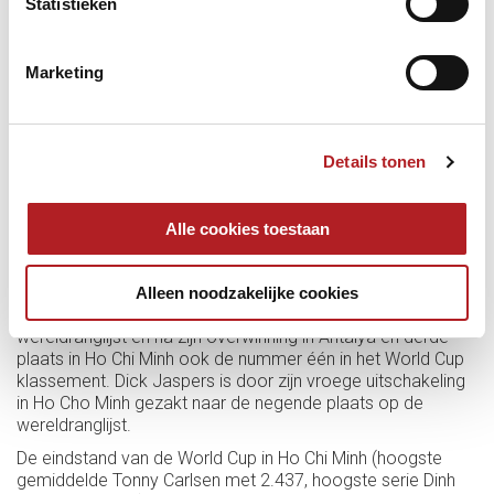
Statistieken
werd uitgeschakeld door Birol Uymaz. Dinh Nai Ngo
excelleerde met een serie van 18, de hoogste van het
toernooi.
Marketing
Myung-Woo Cho won na 40-40 tegen Jung-Han Heo in de
shoot-out met 2-1, Dinh Nai Ngo toonde zijn klasse tegen
Blomdahl (40-27 in 23) en Marco Zanetti stuitte op een
andere Vietnamees, Nguyen Quoc Nguyen (40-26 in 13,
Details tonen
3.076 voor de winnaar). Robinson Morales haalde de
laatste acht tegen Tasdemir, Eddy Merckx tegen zijn sterke
landgenoot Leppens. Caudron (tegen Morales), Tran (tegen
Alle cookies toestaan
Cho), Nguyen (tegen Uymaz) en Ngo (tegen Merckx)
baanden zich een weg naar de finaledag. Het leidde tot de
Vietnamese ontknoping op de slotdag.
Alleen noodzakelijke cookies
Frédéric Caudron bleef de aanvoerder van de
wereldranglijst en na zijn overwinning in Antalya en derde
plaats in Ho Chi Minh ook de nummer één in het World Cup
klassement. Dick Jaspers is door zijn vroege uitschakeling
in Ho Cho Minh gezakt naar de negende plaats op de
wereldranglijst.
De eindstand van de World Cup in Ho Chi Minh (hoogste
gemiddelde Tonny Carlsen met 2.437, hoogste serie Dinh