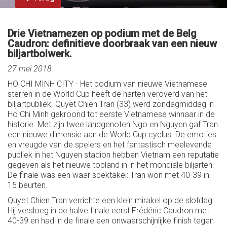
Drie Vietnamezen op podium met de Belg
Caudron: definitieve doorbraak van een nieuw
biljartbolwerk.
27 mei 2018
HO CHI MINH CITY - Het podium van nieuwe Vietnamese
sterren in de World Cup heeft de harten veroverd van het
biljartpubliek. Quyet Chien Tran (33) werd zondagmiddag in
Ho Chi Minh gekroond tot eerste Vietnamese winnaar in de
historie. Met zijn twee landgenoten Ngo en Nguyen gaf Tran
een nieuwe dimensie aan de World Cup cyclus. De emoties
en vreugde van de spelers en het fantastisch meelevende
publiek in het Nguyen stadion hebben Vietnam een reputatie
gegeven als het nieuwe topland in in het mondiale biljarten.
De finale was een waar spektakel: Tran won met 40-39 in
15 beurten.
Quyet Chien Tran verrichte een klein mirakel op de slotdag.
Hij versloeg in de halve finale eerst Frédéric Caudron met
40-39 en had in de finale een onwaarschijnlijke finish tegen