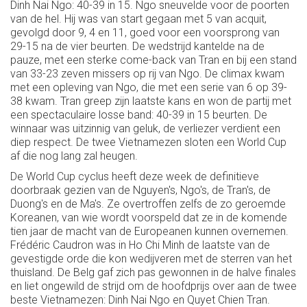
Dinh Nai Ngo: 40-39 in 15. Ngo sneuvelde voor de poorten
van de hel. Hij was van start gegaan met 5 van acquit,
gevolgd door 9, 4 en 11, goed voor een voorsprong van
29-15 na de vier beurten. De wedstrijd kantelde na de
pauze, met een sterke come-back van Tran en bij een stand
van 33-23 zeven missers op rij van Ngo. De climax kwam
met een opleving van Ngo, die met een serie van 6 op 39-
38 kwam. Tran greep zijn laatste kans en won de partij met
een spectaculaire losse band: 40-39 in 15 beurten. De
winnaar was uitzinnig van geluk, de verliezer verdient een
diep respect. De twee Vietnamezen sloten een World Cup
af die nog lang zal heugen.
De World Cup cyclus heeft deze week de definitieve
doorbraak gezien van de Nguyen's, Ngo's, de Tran's, de
Duong's en de Ma's. Ze overtroffen zelfs de zo geroemde
Koreanen, van wie wordt voorspeld dat ze in de komende
tien jaar de macht van de Europeanen kunnen overnemen.
Frédéric Caudron was in Ho Chi Minh de laatste van de
gevestigde orde die kon wedijveren met de sterren van het
thuisland. De Belg gaf zich pas gewonnen in de halve finales
en liet ongewild de strijd om de hoofdprijs over aan de twee
beste Vietnamezen: Dinh Nai Ngo en Quyet Chien Tran.