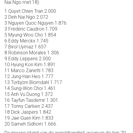
Nai Ngo met 18):
1 Quyet Chien Tran 2.000
2 Dinh Nai Ngo 2.072
3 Nguyen Quoc Nguyen 1.876
3 Frédéric Caudron 1.709
5 Myung-Woo Cho 1.854
6 Eddy Merckx 1.745
7 Birol Uymaz 1.657
8 Robinson Morales 1.306
9 Eddy Leppens 2.000
10 Hyung Kon Kim 1.891
11 Marco Zanetti 1.783
12 Jung-Han Heo 1.777
13 Torbjörn Blomdahl 1.717
14 Sung-Won Choi 1.461
15 Anh Vu Duong 1.372
16 Tayfun Tasdemir 1.301
17 Tonny Carlsen 2.437
18 Dick Jaspers 1.842
19 Jae-Guen Kim 1.833
20 Sameh Sidhom 1.666.
De nieuwe stand van de wereldranglijst, waarvan de top 20