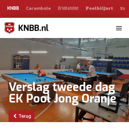
Carambole
Sno
Driebanden
KNBB
Poolbiljart
Toggle n
Verslag tweede dag
EK Pool Jong Oranje
Terug