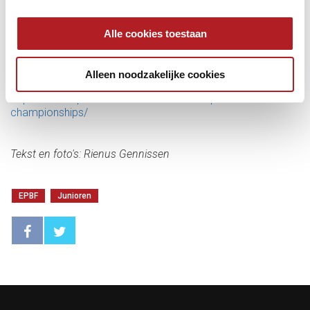
Morgenochtend mogen Yannick en Sonny het toernooi
aftrappen voor de Nederlandse equipe.
Alle cookies toestaan
De EPBF / Dynamic Billard European Championships Youth
2022 vinden plaats van 27 juli tot 3 augustus in het
Bulgaarse Petrich.
Alleen noodzakelijke cookies
Meer info en links naar uitslagen:
https://www.epbf.com/tournaments/european-
championships/
Tekst en foto's: Rienus Gennissen
EPBF
Junioren