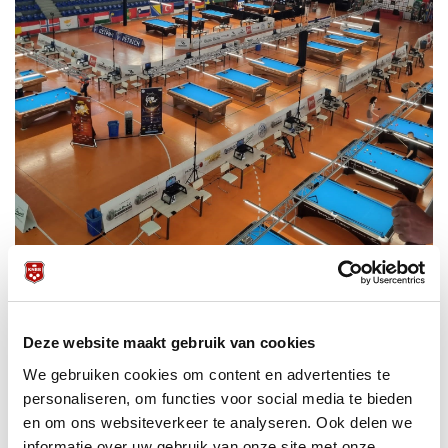
Deze website maakt gebruik van cookies
In de middag hebben we eerst een uur in kunnen trainen
We gebruiken cookies om content en advertenties te
waar iedereen feeling met de tafels konden krijgen. Verder
personaliseren, om functies voor social media te bieden
in de middag zijn een aantal uit gaan rusten in het hotel
en om ons websiteverkeer te analyseren. Ook delen we
terwijl een paar het zwembad hebben opgezocht voor een
informatie over uw gebruik van onze site met onze