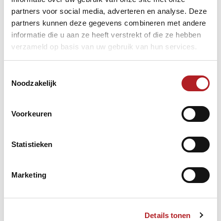
lekkere frisse duik.
partners voor social media, adverteren en analyse. Deze
partners kunnen deze gegevens combineren met andere
informatie die u aan ze heeft verstrekt of die ze hebben
verzameld op basis van uw gebruik van hun services.
Toestemmingsselectie
Noodzakelijk
Voorkeuren
Statistieken
Marketing
Na het avondeten stond de openingsceremonie van het EK
op de agenda. Megan als vlaggendrager en met een aantal
Bulgaarse cultuur lessen werd het toernooi geopend.
Details tonen