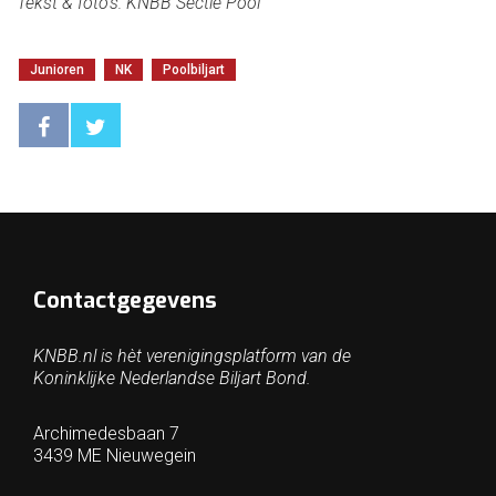
Tekst & foto’s: KNBB Sectie Pool
Junioren
NK
Poolbiljart
Contactgegevens
KNBB.nl is hèt verenigingsplatform van de
Koninklijke Nederlandse Biljart Bond.
Archimedesbaan 7
3439 ME Nieuwegein