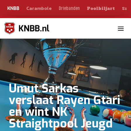
Carambole
Sno
Driebanden
KNBB
Poolbiljart
Toggle n
Umut Sarkas
verslaat Rayen Gtari
en wint NK
Straightpool Jeugd