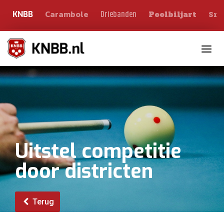
Carambole
Sno
Driebanden
KNBB
Poolbiljart
Toggle n
Uitstel competitie
door districten
Terug