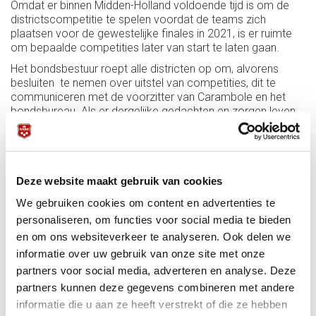
Omdat er binnen Midden-Holland voldoende tijd is om de
districtscompetitie te spelen voordat de teams zich
plaatsen voor de gewestelijke finales in 2021, is er ruimte
om bepaalde competities later van start te laten gaan.
Het bondsbestuur roept alle districten op om, alvorens
besluiten te nemen over uitstel van competities, dit te
communiceren met de voorzitter van Carambole en het
bondsbureau. Als er dergelijke gedachten en zorgen leven
binnen districten is het in ons aller belang dat die zorgen en
belangen met elkaar worden gedeeld, zodat we geen
eilandjes in een woelige zee worden.
KNBB heeft het volste vertrouwen dat de lokaliteiten alle
Deze website maakt gebruik van cookies
noodzakelijke maatregelen treffen om het biljarten veilig en
verantwoord te laten gebeuren. Daarbij hebben de leden
We gebruiken cookies om content en advertenties te
zelf ook een plicht en de verantwoording om de
personaliseren, om functies voor social media te bieden
maatregelen van RIVM op te volgen. Als we ons allemaal
en om ons websiteverkeer te analyseren. Ook delen we
daaraan houden blijft het vooralsnog mogelijk om te kunnen
informatie over uw gebruik van onze site met onze
biljarten. De KNBB roept dan ook iedereen op om zich aan
partners voor social media, adverteren en analyse. Deze
de maatregelen te houden.
partners kunnen deze gegevens combineren met andere
Het bondsbestuur staat in direct contact met NOC*NSF en
informatie die u aan ze heeft verstrekt of die ze hebben
VWS en zal wanneer er nieuwe ontwikkelingen zijn of als er