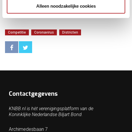
Alleen noodzakelijke cookies
Tekst: KNBB
Archieffoto: Martin van Oostveen
Competitie
Coronavirus
Districten
Contactgegevens
KNBB.nl is hèt verenigingsplatform van de
Koninklijke Nederlandse Biljart Bond.
Archimedesbaan 7