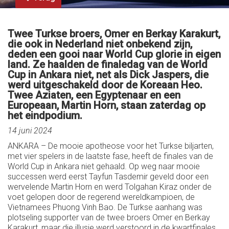
Twee Turkse broers, Omer en Berkay Karakurt,
die ook in Nederland niet onbekend zijn,
deden een gooi naar World Cup glorie in eigen
land. Ze haalden de finaledag van de World
Cup in Ankara niet, net als Dick Jaspers, die
werd uitgeschakeld door de Koreaan Heo.
Twee Aziaten, een Egyptenaar en een
Europeaan, Martin Horn, staan zaterdag op
het eindpodium.
14 juni 2024
ANKARA – De mooie apotheose voor het Turkse biljarten,
met vier spelers in de laatste fase, heeft de finales van de
World Cup in Ankara niet gehaald. Op weg naar mooie
successen werd eerst Tayfun Tasdemir geveld door een
wervelende Martin Horn en werd Tolgahan Kiraz onder de
voet gelopen door de regerend wereldkampioen, de
Vietnamees Phuong Vinh Bao. De Turkse aanhang was
plotseling supporter van de twee broers Omer en Berkay
Karakurt, maar die illusie werd verstoord in de kwartfinales,