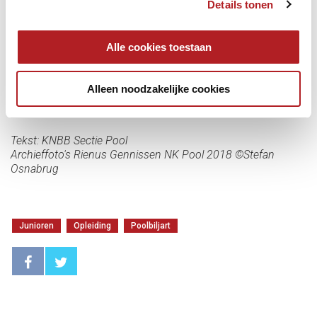
Details tonen
Alle cookies toestaan
Alleen noodzakelijke cookies
#KNBB #Poolbiljarten #TeamNL
Tekst: KNBB Sectie Pool
Archieffoto's Rienus Gennissen NK Pool 2018 ©Stefan
Osnabrug
Junioren
Opleiding
Poolbiljart