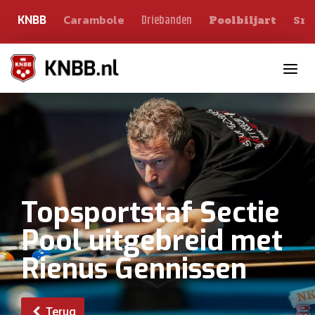
Carambole
Sno
Driebanden
KNBB
Poolbiljart
Toggle n
Topsportstaf Sectie
Pool uitgebreid met
Rienus Gennissen
Terug