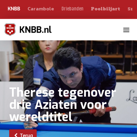
Carambole
Sno
Driebanden
KNBB
Poolbiljart
Toggle n
Therese tegenover
drie Aziaten voor
wereldtitel
Terug