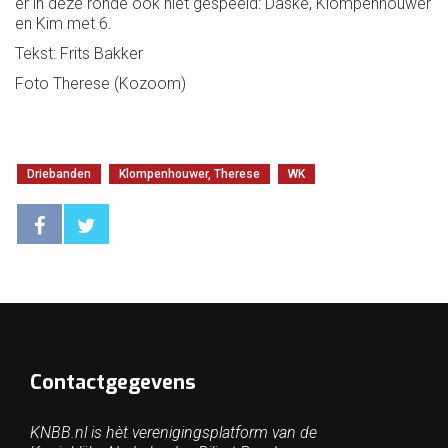
er in deze ronde ook niet gespeeld: Daske, Klompenhouwer
en Kim met 6.
Tekst: Frits Bakker
Foto Therese (Kozoom)
Driebanden
Klompenhouwer, Therese
WK
Contactgegevens
KNBB.nl is hèt verenigingsplatform van de