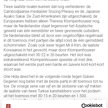
Twee laatste rivalen kunnen dat nog verhinderen: de
Cambodjaanse mediaster Sruong Pheavy en de Japanse
Ayako Sakai. De Zuid-Amerikanen zijn uitgeschakeld, de
Europeanen hebben alleen Therese Klompenhouwer nog,
maar de Nederlandse staat tegenover het Aziatische
geweld van één wereldster en twee gevreesde outsiders.
De Nederlandse blinkt uit door een ongelooflijke regelmaat
in dit toernooi, met partijen die altijd rond de één gemiddeld
schommelen. Zoals ook weer tegen Mi A Kim, de laatste
Koreaanse in het gevecht, maar door Klompenhouwer
uitgeschakeld met 30-22 in 26 beurten. Het slot was
indrukwekkend: Klompenhouwer speelde uit met drie,
waarvan het eerste punt een harde en zuivere kort-kort-kort
stoot was.
Orie Hida deed het in de volgende ronde tegen Gülsen
Degener nog beter met de beste partij in dit toernooi tot nu
toe. De vroege serie van vijf en de slotserie van vijf mikten
de laatste van twee Turkse kanshebbers voor het podium
uit het toernooi met 30-15 in 20 beurten en 1.500
gemiddeld. Therese Klompenhouwer weet nu ongetwijfeld
dat ze de titel niet cadeau krijgt.