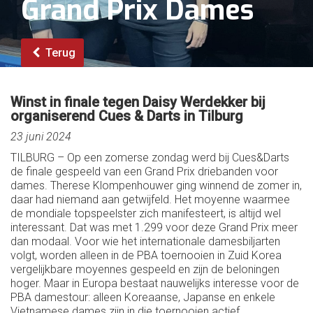
Grand Prix Dames
Terug
Winst in finale tegen Daisy Werdekker bij
organiserend Cues & Darts in Tilburg
23 juni 2024
TILBURG – Op een zomerse zondag werd bij Cues&Darts
de finale gespeeld van een Grand Prix driebanden voor
dames. Therese Klompenhouwer ging winnend de zomer in,
daar had niemand aan getwijfeld. Het moyenne waarmee
de mondiale topspeelster zich manifesteert, is altijd wel
interessant. Dat was met 1.299 voor deze Grand Prix meer
dan modaal. Voor wie het internationale damesbiljarten
volgt, worden alleen in de PBA toernooien in Zuid Korea
vergelijkbare moyennes gespeeld en zijn de beloningen
hoger. Maar in Europa bestaat nauwelijks interesse voor de
PBA damestour: alleen Koreaanse, Japanse en enkele
Vietnamese dames zijn in die toernooien actief.