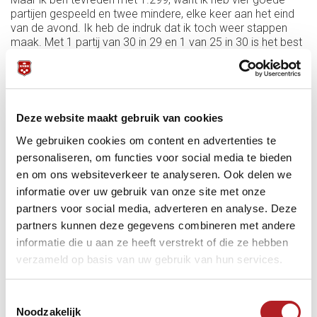
partijen gespeeld en twee mindere, elke keer aan het eind
van de avond. Ik heb de indruk dat ik toch weer stappen
maak. Met 1 partij van 30 in 29 en 1 van 25 in 30 is het best
veel, die bijna 1.300 gemiddeld. Steeds vaker kan ik het
beste van mijn spel laten zien. Daarom wil ik deze zomer
doorpakken met goed trainen na vier weken van rust en
vakantie.’’
Deze website maakt gebruik van cookies
Therese startte in de knock-outs tegen Monique Wilkowski
(30-14 in 24), versloeg in de halve finale Monique van Exter
We gebruiken cookies om content en advertenties te
met 30-8 in 17 en in de finale dus Daisy Werdekker met 30-
personaliseren, om functies voor social media te bieden
16 in 29.
en om ons websiteverkeer te analyseren. Ook delen we
Daisy Werdekker kwam in de finale door winst tegen Karina
informatie over uw gebruik van onze site met onze
Jetten met 30-28 in 57 en Joke Martijn met 30-19 in 53. Het
partners voor social media, adverteren en analyse. Deze
was de eerste Grand Prix van dit jaar, later volgt er nog één
partners kunnen deze gegevens combineren met andere
op een nog te bepalen locatie. De beste 16 speelsters van
het klassement plaatsen zich voor het NK voor dames.
informatie die u aan ze heeft verstrekt of die ze hebben
verzameld op basis van uw gebruik van hun services.
De eindstand van de Grand Prix in Tilburg (beste 8):
Therese Klompenhouwer 1.299-8
Daisy Werdekker 0.544-6
Toestemmingsselectie
Monique van Exter 0.658-10
Noodzakelijk