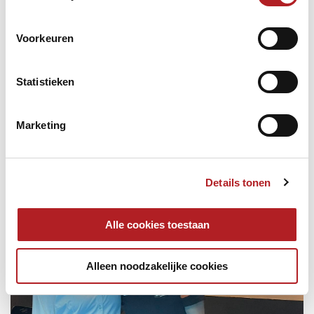
Joke Martijn 0.446-5
Karina Jetten 0.647-7
Monique Wilkowski 0.534-6
Voorkeuren
Sylvia Eckel 0.525-4
Mirjam Pruim 0.514-7
Statistieken
Marketing
Details tonen
Alle cookies toestaan
Alleen noodzakelijke cookies