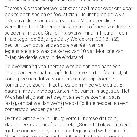
Therese Klompenhouwer denkt er nooit meer over om daar
ook te gaan spelen en focust zich uitsluitend op de WK’s,
EK’s en andere toernooien van de UMB, de reguliere
wereldbond. De Nederlandse sloot min of meer zondag het
seizoen af met de Grand Prix overwinning in Tilburg in een
finale tegen de 28-jarige Daisy Werdekker: 30-18 in 29
beurten. Een opvallende score van één van de
tegenstandsters was de seriek van 10 van Monique van
Exter, die derde werd in de eindstand.
De overwinning van Therese was de aanloop naar een
lange zomer. Vanaf nu blijft de keu even in het foedraal, al
kondigt ze aan dat ze vroeg in vorm wil zijn voor het
komende seizoen. ,,Ik zet alles op mijn 6e wereldtitel. En
daarom moet ik vroeg starten met trainen in augustus. Het
WK staat altijd aan het begin van een seizoen en dat is
lastig, omdat we dan weinig wedstrijdritme hebben en een
zomerstop hebben gehad.’’
Over de Grand Prix in Tilburg vertelt Therese dat ze bij
vlagen heel goed heeft gespeeld. ,,Soms heb ik wat moeite
met de concentratie, omdat de tegenstand wat minder is.
Maar ik ben tevreden met 1.299, want ik heb vier goede