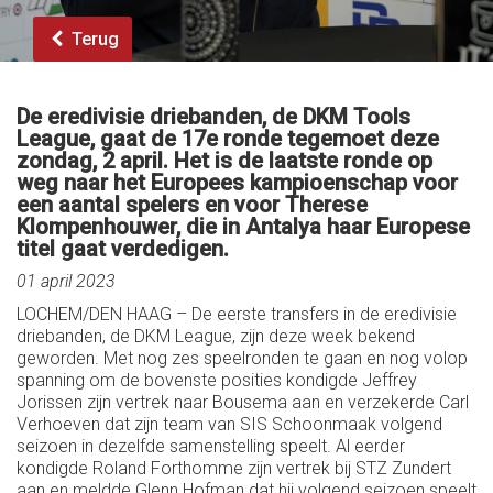
Terug
De eredivisie driebanden, de DKM Tools
League, gaat de 17e ronde tegemoet deze
zondag, 2 april. Het is de laatste ronde op
weg naar het Europees kampioenschap voor
een aantal spelers en voor Therese
Klompenhouwer, die in Antalya haar Europese
titel gaat verdedigen.
01 april 2023
LOCHEM/DEN HAAG – De eerste transfers in de eredivisie
driebanden, de DKM League, zijn deze week bekend
geworden. Met nog zes speelronden te gaan en nog volop
spanning om de bovenste posities kondigde Jeffrey
Jorissen zijn vertrek naar Bousema aan en verzekerde Carl
Verhoeven dat zijn team van SIS Schoonmaak volgend
seizoen in dezelfde samenstelling speelt. Al eerder
kondigde Roland Forthomme zijn vertrek bij STZ Zundert
aan en meldde Glenn Hofman dat hij volgend seizoen speelt