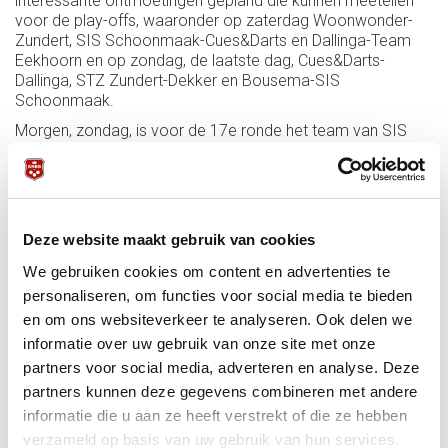
interessante ontmoetingen gepland die kunnen meetellen
voor de play-offs, waaronder op zaterdag Woonwonder-
Zundert, SIS Schoonmaak-Cues&Darts en Dallinga-Team
Eekhoorn en op zondag, de laatste dag, Cues&Darts-
Dallinga, STZ Zundert-Dekker en Bousema-SIS
Schoonmaak.
Morgen, zondag, is voor de 17e ronde het team van SIS
Schoonmaak vrij en kan binnen de organisatie van SIS
Experience worden gewerkt aan de voorbereidingen van de
SIS 3CC Survival, die voor deze zomer in de steigers staat.
De koploper van de eredivisie hoeft zich geen zorgen te
maken over de positie: SIS leidt met 26 punten voor Dekker
Deze website maakt gebruik van cookies
en Cues&Darts met 20, Topbiljart Zundert en Woonwonder
met 18.
We gebruiken cookies om content en advertenties te
personaliseren, om functies voor social media te bieden
Cues&Darts gaat met een sterke opstelling (Ruben Legazpi
en om ons websiteverkeer te analyseren. Ook delen we
en Robinson Morales als kopmannen) de thuiswedstrijd
tegen Zundert tegemoet. Een interessante ontmoeting is
informatie over uw gebruik van onze site met onze
die tussen Bousema en J&F Auto’s, waar Jeffrey Jorissen
partners voor social media, adverteren en analyse. Deze
tegen zijn toekomstige team speelt. De kopman van de
partners kunnen deze gegevens combineren met andere
Hagenaars staat tegenover Martin Horn.
informatie die u aan ze heeft verstrekt of die ze hebben
Verder staat in Sluiskil bij Dallinga-Dekker Keukens de
verzameld op basis van uw gebruik van hun services.