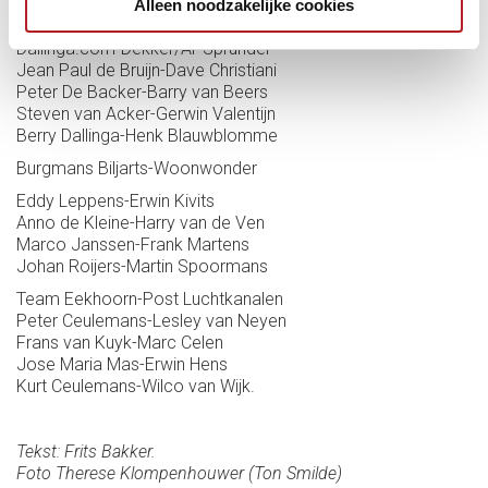
Alleen noodzakelijke cookies
Wesley de Jaeger-Sam van Etten
Dallinga.com-Dekker/APSprundel
Jean Paul de Bruijn-Dave Christiani
Peter De Backer-Barry van Beers
Steven van Acker-Gerwin Valentijn
Berry Dallinga-Henk Blauwblomme
Burgmans Biljarts-Woonwonder
Eddy Leppens-Erwin Kivits
Anno de Kleine-Harry van de Ven
Marco Janssen-Frank Martens
Johan Roijers-Martin Spoormans
Team Eekhoorn-Post Luchtkanalen
Peter Ceulemans-Lesley van Neyen
Frans van Kuyk-Marc Celen
Jose Maria Mas-Erwin Hens
Kurt Ceulemans-Wilco van Wijk.
Tekst: Frits Bakker.
Foto Therese Klompenhouwer (Ton Smilde)