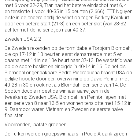
met 6 voor 32-29, Tran had het betere eindschot met 6, 4
en tenslotte 1 voor 40-35 in 15 beurten (2.666). TTT Nguyen
eiste in de andere partij de winst op tegen Berkay Karakurt
door een betere start (21-8) en een beter slot (van 28-32
achter met kleine serietjes naar 40-37.
Zweden-USA 2-2
De Zweden rekenden op de formidabele Torbjörn Blomdahl,
die op 17-12 in 10 beurten eerst demarreerde met 5 en
daarna met 14 in de 13e beurt naar 37-13. De wedstrijd was
op die score beslist en eindigde in 40-14 in 16. De net als
Blomdahl ongenaakbare Pedro Piedrabuena bracht USA op
gelijke hoogte door een overwinning op David Pennör met
40-28 in 30 en ook net als Blomdahl een serie van 14. De
Scotch double moest de winnaar aanwijzen in de
tweekamp Zweden-USA. Blomdahl en Pennör liepen met
een serie van 8 naar 13-5 en wonnen tenslotte met 15-12 in
9. Daardoor waren Vietnam en Zweden de eerste halve
finalisten.
Voorronden, laatste groepen:
De Turken werden groepswinnaars in Poule A dank zij een