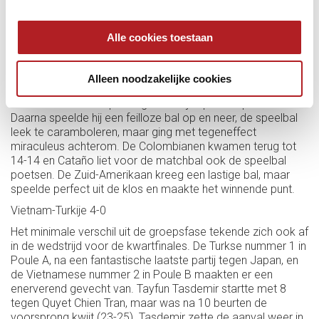
Het Nederlands team had een lastige start tegen de
Alle cookies toestaan
Colombianen, maar zette de eerste aanval in met 9-5. De
Colombianen sloegen terug en kwamen 10-13 voor, maar
Nederland kreeg de eerste matchbal op 14-13. Glenn
Alleen noodzakelijke cookies
Hofman mocht naar de tafel voor het winnende punt, maar
liet in de immense spanning eerst zijn speelbal poetsen.
Daarna speelde hij een feilloze bal op en neer, de speelbal
leek te caramboleren, maar ging met tegeneffect
miraculeus achterom. De Colombianen kwamen terug tot
14-14 en Cataño liet voor de matchbal ook de speelbal
poetsen. De Zuid-Amerikaan kreeg een lastige bal, maar
speelde perfect uit de klos en maakte het winnende punt.
Vietnam-Turkije 4-0
Het minimale verschil uit de groepsfase tekende zich ook af
in de wedstrijd voor de kwartfinales. De Turkse nummer 1 in
Poule A, na een fantastische laatste partij tegen Japan, en
de Vietnamese nummer 2 in Poule B maakten er een
enerverend gevecht van. Tayfun Tasdemir startte met 8
tegen Quyet Chien Tran, maar was na 10 beurten de
voorsprong kwijt (23-25). Tasdemir zette de aanval weer in