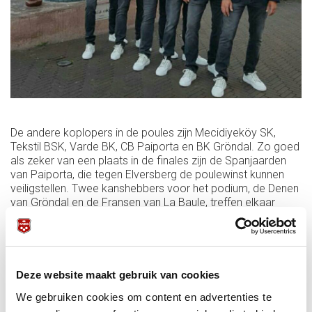
De andere koplopers in de poules zijn Mecidiyeköy SK,
Tekstil BSK, Varde BK, CB Paiporta en BK Gröndal. Zo goed
als zeker van een plaats in de finales zijn de Spanjaarden
van Paiporta, die tegen Elversberg de poulewinst kunnen
veiligstellen. Twee kanshebbers voor het podium, de Denen
van Gröndal en de Fransen van La Baule, treffen elkaar
vandaag voor het beslissende duel, waarbij Gröndal genoeg
heeft aan 4-4.
De Denen versloegen gisteren in de poule des doods
Cartagena met 6-2. Dion Nelin was de beste winnaar in zijn
Deze website maakt gebruik van cookies
team tegen Jose Antonio Carrasco (40-33 in 20). David
Martinez excelleerde tegen Jacob Sörensen in een
We gebruiken cookies om content en advertenties te
veegpartij: 40-9 in 22). Hoe zeer de teams aan elkaar