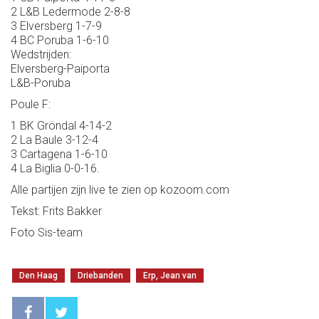
2 L&B Ledermode 2-8-8
3 Elversberg 1-7-9
4 BC Poruba 1-6-10
Wedstrijden:
Elversberg-Paiporta
L&B-Poruba
Poule F:
1 BK Gröndal 4-14-2
2 La Baule 3-12-4
3 Cartagena 1-6-10
4 La Biglia 0-0-16.
Alle partijen zijn live te zien op kozoom.com
Tekst: Frits Bakker
Foto Sis-team
Den Haag
Driebanden
Erp, Jean van