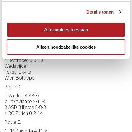
3 Lausanne 2-6-10
4 BC Deurne 0-4-12
Details tonen
Wedstrijden:
SIS Schoonmaak-BC Deurne
Leca-Lausanne
Alle cookies toestaan
Poule C:
1 Tekstil BSK 4-15-1
Alleen noodzakelijke cookies
2 BK Ekvita 3-10-6
3 BC Elite Wien 1-4-12
4 Bottroper 0-3-13
Wedstrijden:
Tekstil-Ekvita
Wien-Bottroper
Poule D:
1 Varde BK 4-9-7
2 Laxovienne 2-11-5
3 ASD Billiards 2-8-8
4 BC Zürich 0-2-14
Poule E:
1 CB Paiporta 4-11-5