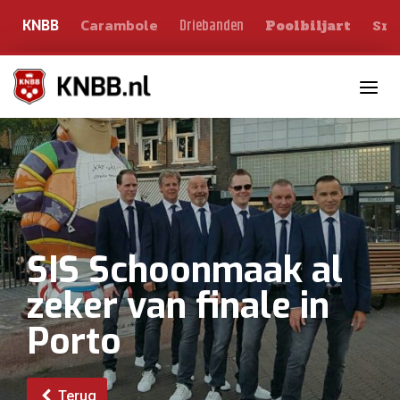
Carambole
Sno
Driebanden
KNBB
Poolbiljart
Toggle n
SIS Schoonmaak al
zeker van finale in
Porto
Terug