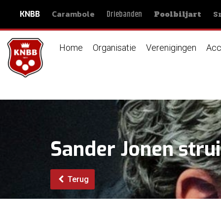
Carambole
S
Driebanden
KNBB
Poolbiljart
Home
Organisatie
Verenigingen
Acc
Sander Jonen strui
Terug