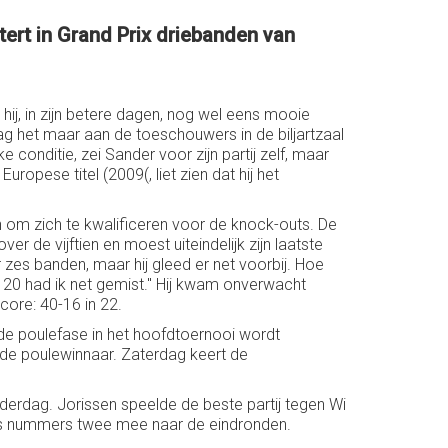
tert in Grand Prix driebanden van
ij, in zijn betere dagen, nog wel eens mooie
aag het maar aan de toeschouwers in de biljartzaal
 conditie, zei Sander voor zijn partij zelf, maar
ropese titel (2009(, liet zien dat hij het
en om zich te kwalificeren voor de knock-outs. De
er de vijftien en moest uiteindelijk zijn laatste
er zes banden, maar hij gleed er net voorbij. Hoe
20 had ik net gemist.'' Hij kwam onverwacht
core: 40-16 in 22.
ede poulefase in het hoofdtoernooi wordt
de poulewinnaar. Zaterdag keert de
erdag. Jorissen speelde de beste partij tegen Wi
als nummers twee mee naar de eindronden.