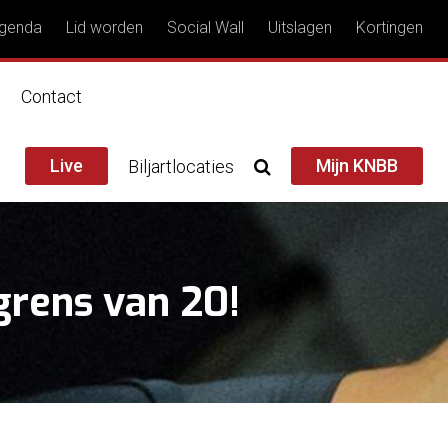
genda
Lid worden
Social Wall
Uitslagen
Kortingen
n
Contact
Live
Mijn KNBB
Biljartlocaties
grens van 20!