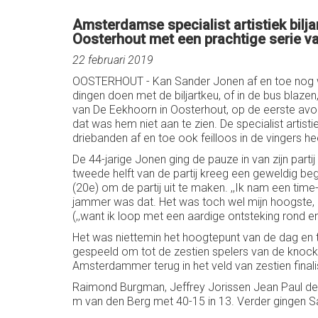
Amsterdamse specialist artistiek bilja
Oosterhout met een prachtige serie v
22 februari 2019
OOSTERHOUT - Kan Sander Jonen af en toe nog wel 
dingen doen met de biljartkeu, of in de bus blaze
van De Eekhoorn in Oosterhout, op de eerste avond 
dat was hem niet aan te zien. De specialist artisti
driebanden af en toe ook feilloos in de vingers he
De 44-jarige Jonen ging de pauze in van zijn parti
tweede helft van de partij kreeg een geweldig begin
(20e) om de partij uit te maken. ,,Ik nam een time-
jammer was dat. Het was toch wel mijn hoogste, 
(,,want ik loop met een aardige ontsteking rond e
Het was niettemin het hoogtepunt van de dag en t
gespeeld om tot de zestien spelers van de knoc
Amsterdammer terug in het veld van zestien finali
Raimond Burgman, Jeffrey Jorissen Jean Paul de 
m van den Berg met 40-15 in 13. Verder gingen 