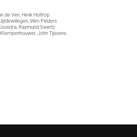
an de Ven, Henk Holtrop
ijtdewillegen, Wim Pelders
 Kooistra, Raymund Swertz
e Klompenhouwer, John Tijssens.