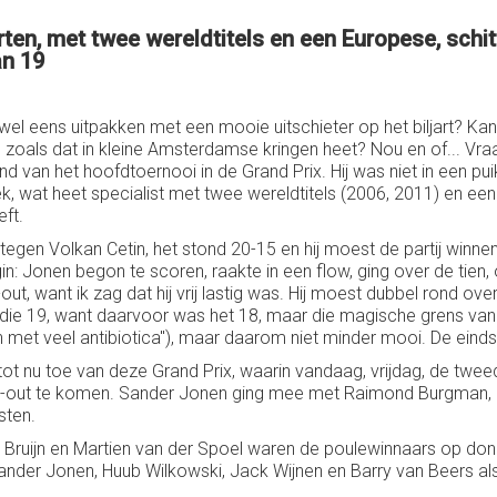
rten, met twee wereldtitels en een Europese, schit
an 19
eens uitpakken met een mooie uitschieter op het biljart? Kan h
n, zoals dat in kleine Amsterdamse kringen heet? Nou en of... Vr
van het hoofdtoernooi in de Grand Prix. Hij was niet in een puike
ek, wat heet specialist met twee wereldtitels (2006, 2011) en een Eu
eft.
j tegen Volkan Cetin, het stond 20-15 en hij moest de partij winn
: Jonen begon te scoren, raakte in een flow, ging over de tien, ov
out, want ik zag dat hij vrij lastig was. Hij moest dubbel rond ov
die 19, want daarvoor was het 18, maar die magische grens van 
n met veel antibiotica''), maar daarom niet minder mooi. De einds
ot nu toe van deze Grand Prix, waarin vandaag, vrijdag, de twe
k-out te komen. Sander Jonen ging mee met Raimond Burgman, 
sten.
Bruijn en Martien van der Spoel waren de poulewinnaars op dond
Sander Jonen, Huub Wilkowski, Jack Wijnen en Barry van Beers 