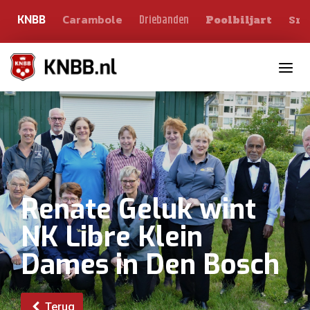
Carambole
Sno
Driebanden
KNBB
Poolbiljart
Toggle n
Renate Geluk wint
NK Libre Klein
Dames in Den Bosch
Terug