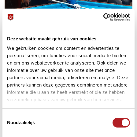
Deze website maakt gebruik van cookies
We gebruiken cookies om content en advertenties te
personaliseren, om functies voor social media te bieden
en om ons websiteverkeer te analyseren. Ook delen we
informatie over uw gebruik van onze site met onze
In de voorlaatste partij wist Renate te winnen van Caren
partners voor social media, adverteren en analyse. Deze
Eling-Streuper. Petra Kurvink speelde tegen Carla Leibbrand-
partners kunnen deze gegevens combineren met andere
Sikkens. Petra bouwde een ruime voorsprong op maar
informatie die u aan ze heeft verstrekt of die ze hebben
Carla gaf zich niet zomaar gewonnen en met twee grote
verzameld op basis van uw gebruik van hun services.
series werd het op het eind bijzonder spannend. Carla wist
de partij te winnen. Petra moest in de nabeurt en nog twee
caramboles maken. Ze struikelde op één carambole en
Toestemmingsselectie
hiermee kwam ze op twee punten achterstand van Renate
Noodzakelijk
Geluk.
De finalepartij tussen Renate en Petra werd een prooi voor