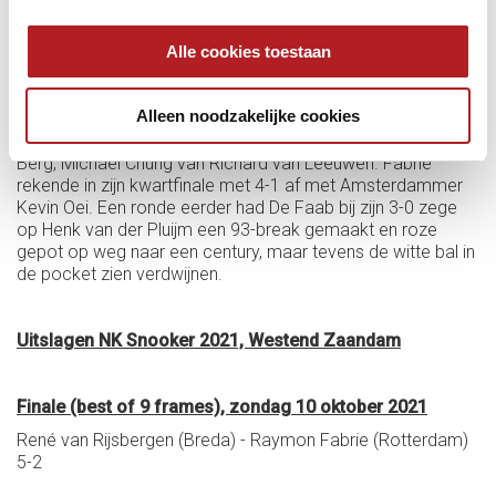
Aarts verloor in de kwartfinale ondanks een sterke
Alle cookies toestaan
comeback uiteindelijk met 4-2 van Van Rijsbergen, die in zijn
openingswedstrijd aan de uitschakeling ontsnapt was tegen
Jerom Meeus uit Bergschenhoek (3-2). Bij de laatste acht
Alleen noodzakelijke cookies
sneuvelden ook twee troeven van Westend door toedoen
van clubgenoten. Mark Stuten verloor van Nick van den
Berg, Michael Chung van Richard van Leeuwen. Fabrie
rekende in zijn kwartfinale met 4-1 af met Amsterdammer
Kevin Oei. Een ronde eerder had De Faab bij zijn 3-0 zege
op Henk van der Pluijm een 93-break gemaakt en roze
gepot op weg naar een century, maar tevens de witte bal in
de pocket zien verdwijnen.
Uitslagen NK Snooker 2021, Westend Zaandam
Finale (best of 9 frames), zondag 10 oktober 2021
René van Rijsbergen (Breda) - Raymon Fabrie (Rotterdam)
5-2