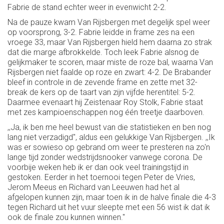
Fabrie de stand echter weer in evenwicht 2-2.
Na de pauze kwam Van Rijsbergen met degelijk spel weer
op voorsprong, 3-2. Fabrie leidde in frame zes na een
vroege 33, maar Van Rijsbergen hield hem daarna zo strak
dat die marge afbrokkelde. Toch leek Fabrie alsnog de
gelijkmaker te scoren, maar miste de roze bal, waarna Van
Rijsbergen niet faalde op roze en zwart: 4-2. De Brabander
bleef in controle in de zevende frame en zette met 32-
break de kers op de taart van zijn vijfde herentitel: 5-2.
Daarmee evenaart hij Zeistenaar Roy Stolk, Fabrie staat
met zes kampioenschappen nog één treetje daarboven.
,,Ja, ik ben me heel bewust van die statistieken en ben nog
lang niet verzadigd", aldus een gelukkige Van Rijsbergen. ,,Ik
was er sowieso op gebrand om weer te presteren na zo'n
lange tijd zonder wedstrijdsnooker vanwege corona. De
voorbije weken heb ik er dan ook veel trainingstijd in
gestoken. Eerder in het toernooi tegen Peter de Vries,
Jerom Meeus en Richard van Leeuwen had het al
afgelopen kunnen zijn, maar toen ik in de halve finale die 4-3
tegen Richard uit het vuur sleepte met een 56 wist ik dat ik
ook de finale zou kunnen winnen."