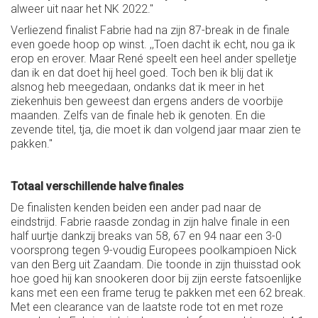
alweer uit naar het NK 2022."
Verliezend finalist Fabrie had na zijn 87-break in de finale
even goede hoop op winst. ,,Toen dacht ik echt, nou ga ik
erop en erover. Maar René speelt een heel ander spelletje
dan ik en dat doet hij heel goed. Toch ben ik blij dat ik
alsnog heb meegedaan, ondanks dat ik meer in het
ziekenhuis ben geweest dan ergens anders de voorbije
maanden. Zelfs van de finale heb ik genoten. En die
zevende titel, tja, die moet ik dan volgend jaar maar zien te
pakken."
Totaal verschillende halve finales
De finalisten kenden beiden een ander pad naar de
eindstrijd. Fabrie raasde zondag in zijn halve finale in een
half uurtje dankzij breaks van 58, 67 en 94 naar een 3-0
voorsprong tegen 9-voudig Europees poolkampioen Nick
van den Berg uit Zaandam. Die toonde in zijn thuisstad ook
hoe goed hij kan snookeren door bij zijn eerste fatsoenlijke
kans met een een frame terug te pakken met een 62 break.
Met een clearance van de laatste rode tot en met roze