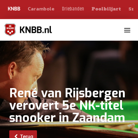
Carambole
Sno
Driebanden
KNBB
Poolbiljart
Toggle n
René van Rijsbergen
verovert 5e NK-titel
snooker in Zaandam
Terug