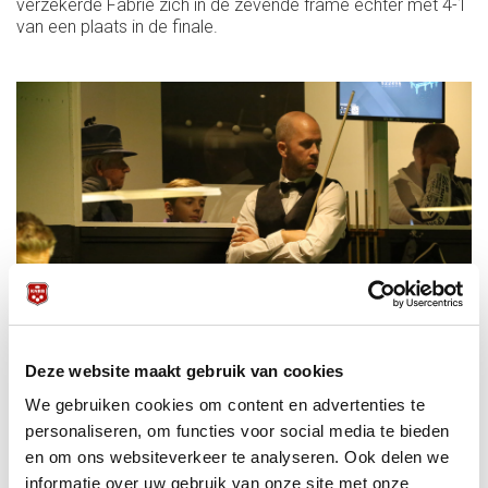
verzekerde Fabrie zich in de zevende frame echter met 4-1
van een plaats in de finale.
Deze website maakt gebruik van cookies
We gebruiken cookies om content en advertenties te
personaliseren, om functies voor social media te bieden
Van Rijsbergen, die zich op mentaliteit en naar eigen zeggen
en om ons websiteverkeer te analyseren. Ook delen we
ook meeval door de zaterdag had geknokt, keek in zijn
halve eindstrijd op enig moment tegen een 0-3 achterstand
informatie over uw gebruik van onze site met onze