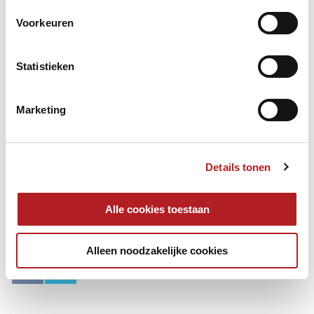
Voorkeuren
Statistieken
Marketing
Boven v.l.n.r. Henk Schrik (2e), Gilbert Vrijhof (1e), Bas Weber
(3e).
Voor v.l.n.r. Rob Harthoorn (2e) Heinz Brand (1e), Jan
Bosman (3e), Kees Kreukniet en Wim v.d. Sande (beide 4e)
Details tonen
Tekst & foto: Ben Duivenvoorde/BCO Oegstgeest
Alle cookies toestaan
Dagbiljarten
NK
Alleen noodzakelijke cookies