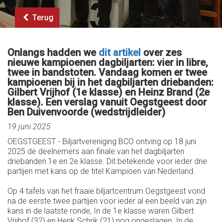
Terug
Onlangs hadden we
dit artikel
over zes
nieuwe kampioenen dagbiljarten: vier in libre,
twee in bandstoten. Vandaag komen er twee
kampioenen bij in het dagbiljarten driebanden:
Gilbert Vrijhof (1e klasse) en Heinz Brand (2e
klasse). Een verslag vanuit Oegstgeest door
Ben Duivenvoorde (wedstrijdleider)
19 juni 2025
OEGSTGEEST - Biljartvereniging BCO ontving op 18 juni
2025 de deelnemers aan finale van het dagbiljarten
driebanden 1e en 2e klasse. Dit betekende voor ieder drie
partijen met kans op de titel Kampioen van Nederland.
Op 4 tafels van het fraaie biljartcentrum Oegstgeest vond
na de eerste twee partijen voor ieder al een beeld van zijn
kans in de laatste ronde, In de 1e klasse waren Gilbert
Vrijhof (32) en Henk Schrik (21) nog ongeslagen. In de