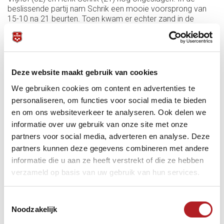
beslissende partij nam Schrik een mooie voorsprong van
15-10 na 21 beurten. Toen kwam er echter zand in de
motor en was het Vrijhof die het scoren beheerste. Na 44
beurten pakte hij de winst (16-32) en de titel.
In de 2e klasse kon nog van alles gebeuren in de partijen
Heinz Brand (3 pnt) tegen Rob Harthoorn (2 pnt) en Jan
Deze website maakt gebruik van cookies
Bosman (2 pnt) tegen Wim v.d. Dassen die nog geen punten
We gebruiken cookies om content en advertenties te
had. De theoretici kregen gelijk. Zowel Harthoorn als
Bosman won waardoor er twee man met 3 punten waren.
personaliseren, om functies voor social media te bieden
Het moyennepercentage ga nu de doorslag was met 86-84
en om ons websiteverkeer te analyseren. Ook delen we
in het voordeel van Brand.
informatie over uw gebruik van onze site met onze
partners voor social media, adverteren en analyse. Deze
De huldiging gebeurde door bondsafgevaardigde Chris
partners kunnen deze gegevens combineren met andere
Koot samen met wedstrijdleider Ben Duivenvoorde en
leidde tijdens het Wilhelmus tot een mooie deelnemersfoto.
informatie die u aan ze heeft verstrekt of die ze hebben
verzameld op basis van uw gebruik van hun services.
Toestemmingsselectie
Noodzakelijk