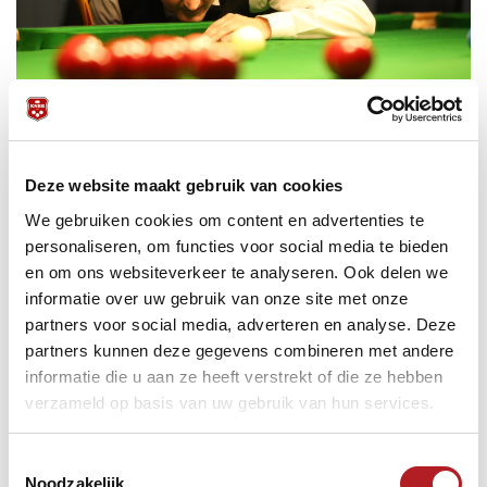
Deze website maakt gebruik van cookies
We vroegen KNBB Sectie Snooker voorzitter Paul
Swanenburg naar zijn oordeel over de afgelopen weken, en
We gebruiken cookies om content en advertenties te
een kleine vooruitblik naar het NK Heren van komend
personaliseren, om functies voor social media te bieden
weekend.
en om ons websiteverkeer te analyseren. Ook delen we
informatie over uw gebruik van onze site met onze
partners voor social media, adverteren en analyse. Deze
Afgelopen weekend was het NK Snooker Senioren. Komend
weekend is het NK Snooker Heren. Wat is het verschil? En,
partners kunnen deze gegevens combineren met andere
doen er ook veel Senioren deelnemers mee aan het NK
informatie die u aan ze heeft verstrekt of die ze hebben
Heren?
verzameld op basis van uw gebruik van hun services.
“Het verschil is dat aan het NK Heren iedereen mee mag
doen (junioren/senioren/dames), kortom iedereen. Bij de
Toestemmingsselectie
Senioren moet je minimaal 40 jaar oud zijn. Een aantal
Noodzakelijk