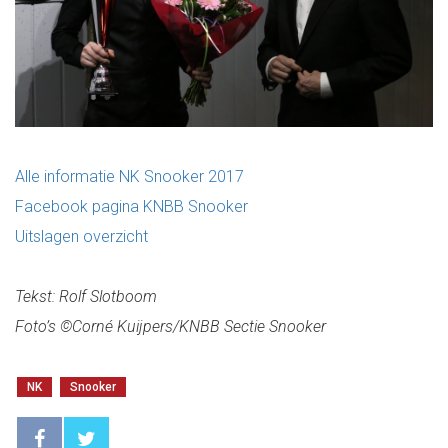
Alle informatie NK Snooker 2017
Facebook pagina KNBB Snooker
Uitslagen overzicht
Tekst: Rolf Slotboom
Foto’s ©Corné Kuijpers/KNBB Sectie Snooker
NK
Snooker