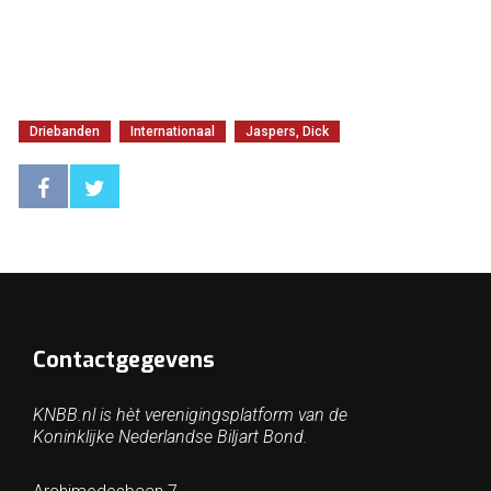
Driebanden
Internationaal
Jaspers, Dick
Contactgegevens
KNBB.nl is hèt verenigingsplatform van de
Koninklijke Nederlandse Biljart Bond.