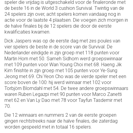
speler die vrijdag is uitgeschakeld voor de finaleronde met
de beste 16 in de World 3 cushion Survival. Twintig van de
24 spelers zijn over, acht spelers komen vandaag nog in
actie voor de laatste 4 plaatsen. Die voegen zich morgen in
de halve finales bij de 12 spelers die door de eerste
kwalificaties kwamen.
Dick Jaspers was op de eerste dag met zes poules van
vier spelers de beste in de score van de Survival. De
Nederlander eindigde in zijn groep met 118 punten voor
Martin Horn met 50. Sameh Sidhom werd groepswinnaar
met 109 punten voor Wan Young Choi met 68. Haeng Jik
Kim finishte in zijn groep met 105 punten voor Ye-Sung
Jeong met 69. Chi Yeon Cho was de vierde speler met een
score boven de 100: hij werd winnaar met 102 voor
Torbjörn Blomdahl met 54. De twee andere groepswinnaars
waren Ruben Legazpi met 90 punten voor Marco Zanetti
met 62 en Van Ly Dao met 78 voor Tayfun Tasdemir met
70.
Die 12 winnaars en nummers 2 van de eerste groepen
gingen rechtstreeks naar de halve finales, die zaterdag
worden gespeeld met in totaal 16 spelers.