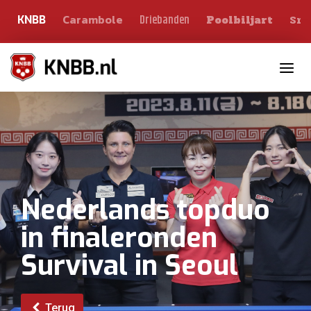
Carambole
Sno
Driebanden
KNBB
Poolbiljart
Toggle n
Nederlands topduo
in finaleronden
Survival in Seoul
Terug