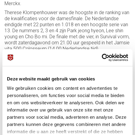
Merckx.
Therese Klompenhouwer was de hoogste in de ranking van
de kwalificaties voor de damesfinale. De Nederlandse
eindigde met 22 punten en 1.018 en een hoogste serie van
13. De nummers 2, 3 en 4 zijn Park jeong hyeon, Lee shin
young en Cho Bo mi. De finale met die vier, in Survival vorm,
wordt zaterdagavond om 21.00 uur gespeeld in het Jamsie
vita 500 Colosseum (14.00 Nederlandse tijd).
De eindstanden van de eerste dag in de zes poules bij de
mannen waren:
Poule A:
Deze website maakt gebruik van cookies
Dick Jaspers 118
We gebruiken cookies om content en advertenties te
Martin Horn 50
personaliseren, om functies voor social media te bieden
Jin Woo Heo 42
en om ons websiteverkeer te analyseren. Ook delen we
Jun Tae Kim 30
informatie over uw gebruik van onze site met onze
partners voor social media, adverteren en analyse. Deze
Poule B:
partners kunnen deze gegevens combineren met andere
Ruben Legazpi 90
informatie die u aan ze heeft verstrekt of die ze hebben