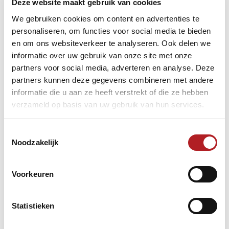
Deze website maakt gebruik van cookies
Foto's 1&2: Leen Bruin & Jeroen Zonnenberg
We gebruiken cookies om content en advertenties te
personaliseren, om functies voor social media te bieden
Zo werd het sterke Parelhof, met in de gelederen de altijd
en om ons websiteverkeer te analyseren. Ook delen we
creatieve Rob van Aart en zeer degelijke/wedstrijdharde
informatie over uw gebruik van onze site met onze
Gerrit Schrijver, verslagen met liefst 0-7, en was Team Woud
partners voor social media, adverteren en analyse. Deze
kampioen! Dit ondanks een eerdere 2-4 nederlaag tegen
partners kunnen deze gegevens combineren met andere
Hoop 5.
informatie die u aan ze heeft verstrekt of die ze hebben
Thea: “Het mooie van Woud is: Alle Slikkers (vader, moeder
verzameld op basis van uw gebruik van hun services.
en 2 zonen) waren aanwezig. Gezelligheid ten top. Dit was
ook zo'n leuke finale. Ook de halve finale. Sportief en
zonder problemen willen helpen. Ouwe kroegtijgers – maar
Toestemmingsselectie
sportief en behulpzaam!”
Noodzakelijk
Voor bij wie de naam “Woud” niet direct een belletje doet
Voorkeuren
rinkelen: in Den Helder zitten in één straat op minder dan 100
meter afstand de concurrerende cafés Woud en Kaper, beide
met geweldige teams en een heel fijne sfeer. Zie dit
Statistieken
uitgebreide artikel over
Den Helder Hotspot
.