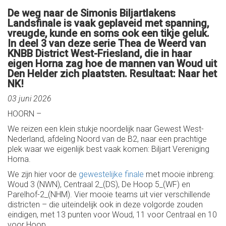
De weg naar de Simonis Biljartlakens
Landsfinale is vaak geplaveid met spanning,
vreugde, kunde en soms ook een tikje geluk.
In deel 3 van deze serie Thea de Weerd van
KNBB District West-Friesland, die in haar
eigen Horna zag hoe de mannen van Woud uit
Den Helder zich plaatsten. Resultaat: Naar het
NK!
03 juni 2026
HOORN –
We reizen een klein stukje noordelijk naar Gewest West-
Nederland, afdeling Noord van de B2, naar een prachtige
plek waar we eigenlijk best vaak komen: Biljart Vereniging
Horna.
We zijn hier voor de
gewestelijke finale
met mooie inbreng:
Woud 3 (NWN), Centraal 2_(DS), De Hoop 5_(WF) en
Parelhof-2_(NHM). Vier mooie teams uit vier verschillende
districten – die uiteindelijk ook in deze volgorde zouden
eindigen, met 13 punten voor Woud, 11 voor Centraal en 10
voor Hoop.