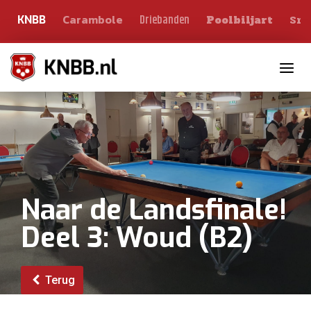
Carambole
Sno
Driebanden
KNBB
Poolbiljart
Toggle n
Naar de Landsfinale!
Deel 3: Woud (B2)
Terug