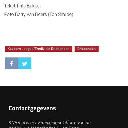
Tekst: Frits Bakker
Foto Barry van Beers (Ton Smilde)
Kozoom League/Eredivisie Driebanden
Driebanden
Contactgegevens
KNBB.nl is hèt verenigingsplatform van de