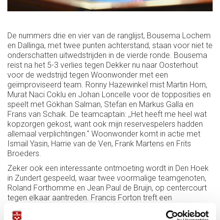
De nummers drie en vier van de ranglijst, Bousema Lochem
en Dallinga, met twee punten achterstand, staan voor niet te
onderschatten uitwedstrijden in de vierde ronde. Bousema
reist na het 5-3 verlies tegen Dekker nu naar Oosterhout
voor de wedstrijd tegen Woonwonder met een
geïmproviseerd team. Ronny Hazewinkel mist Martin Horn,
Murat Naci Coklu en Johan Loncelle voor de topposities en
speelt met Gökhan Salman, Stefan en Markus Galla en
Frans van Schaik. De teamcaptain: ,,Het heeft me heel wat
kopzorgen gekost, want ook mijn reservespelers hadden
allemaal verplichtingen.'' Woonwonder komt in actie met
Ismail Yasin, Harrie van de Ven, Frank Martens en Frits
Broeders.
Zeker ook een interessante ontmoeting wordt in Den Hoek
in Zundert gespeeld, waar twee voormalige teamgenoten,
Roland Forthomme en Jean Paul de Bruijn, op centercourt
tegen elkaar aantreden. Francis Forton treft een
landgenoot, Peter De Backer, twee Belgen die samen al
heel wat oorlogen hebben uitgevochten op het biljart. Sam