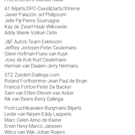
A1 Biljarts/DPC-Cues&Darts/Xtreme
Javier Palazón-Jef Philipoom
Jelle Pijl-Pierre Soumagne
Kay de Zwart-Huub Wilkowski
Addy Wienk-Volkan Cetin
J&F Auto's-Team Eekhoorn
Jeffrey Jorissen-Peter Ceulemans
Glenn Hofman-Frans van Kuyk
Joey de Kok-Kurt Ceulemans
Herman van Daalen-Jerry Hermans
STZ Zundert-Dallinga.com
Roland Forthomme-Jean Paul de Bruijn
Francis Forton-Peter De Backer
Sam van Etten-Steven van Acker
Rik van Beers-Berry Dallinga
Post Luchtkanalen-Burgmans Biljarts
Leslie van Neyen-Eddy Leppens
Marc Celen-Anno de Kleine
Erwin Hens-Marco Janssen
Wilco van Wijk-Johan Roijers