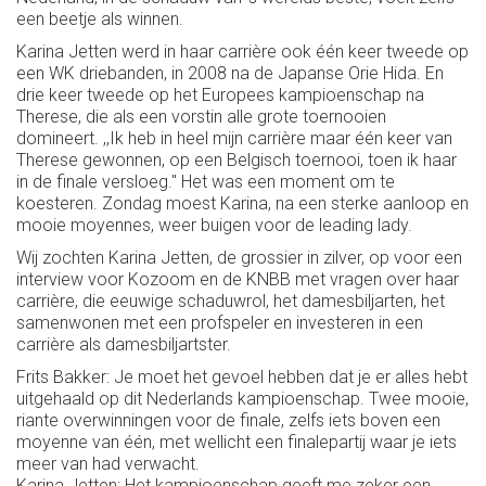
een beetje als winnen.
Karina Jetten werd in haar carrière ook één keer tweede op
een WK driebanden, in 2008 na de Japanse Orie Hida. En
drie keer tweede op het Europees kampioenschap na
Therese, die als een vorstin alle grote toernooien
domineert. ,,Ik heb in heel mijn carrière maar één keer van
Therese gewonnen, op een Belgisch toernooi, toen ik haar
in de finale versloeg.'' Het was een moment om te
koesteren. Zondag moest Karina, na een sterke aanloop en
mooie moyennes, weer buigen voor de leading lady.
Wij zochten Karina Jetten, de grossier in zilver, op voor een
interview voor Kozoom en de KNBB met vragen over haar
carrière, die eeuwige schaduwrol, het damesbiljarten, het
samenwonen met een profspeler en investeren in een
carrière als damesbiljartster.
Frits Bakker: Je moet het gevoel hebben dat je er alles hebt
uitgehaald op dit Nederlands kampioenschap. Twee mooie,
riante overwinningen voor de finale, zelfs iets boven een
moyenne van één, met wellicht een finalepartij waar je iets
meer van had verwacht.
Karina Jetten: Het kampioenschap geeft me zeker een