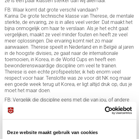
ze is een paar klassen sterker dan wij allemaal.
FB: Waar komt dat grote verschil vandaan?
Karina: De grote technische klasse van Therese, de mentale
sterkte, de ervaring, ze is in alles veel verder. Dat maakt het
bijna onmogelijk om haar te verslaan. Als je het echt gaat
vergelijken, maakt ze veel minder fouten en heeft ze veel
meer oplossingen. Die ervaring komt niet zo maar
aanwaaien. Therese speelt in Nederland en in België al jaren
in de hoogste divisies, ze gaat naar de internationale
toernooien, in Korea, in de World Cups en heeft een
bewonderenswaardige discipline om veel te trainen.
Therese is een echte profspeelster, ik heb enorm veel
respect voor haar. Tenslotte was ze voor dit NK nog maar
een goede week terug uit Korea, er ligt altijd druk op, dus je
moet het maar doen.
FB: Vergelijk die discipline eens met die van jou, of andere
speelsters in Nederland.
Karina: Wij hebben zelf een biljart thuis, maar ik kan het niet
opbrengen om al die uren te trainen dat ik vrij ben. Ik
spendeer mijn avonden heel anders. En eigenlijk Roland
ook. Als het lekker weer is, doen we een terrasje, of een
Deze website maakt gebruik van cookies
barbecue. Het biljart staat er nu drie jaar, ik denk dat we