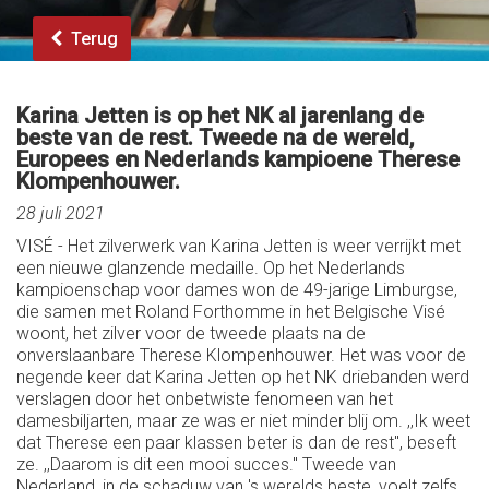
Terug
Karina Jetten is op het NK al jarenlang de
beste van de rest. Tweede na de wereld,
Europees en Nederlands kampioene Therese
Klompenhouwer.
28 juli 2021
VISÉ - Het zilverwerk van Karina Jetten is weer verrijkt met
een nieuwe glanzende medaille. Op het Nederlands
kampioenschap voor dames won de 49-jarige Limburgse,
die samen met Roland Forthomme in het Belgische Visé
woont, het zilver voor de tweede plaats na de
onverslaanbare Therese Klompenhouwer. Het was voor de
negende keer dat Karina Jetten op het NK driebanden werd
verslagen door het onbetwiste fenomeen van het
damesbiljarten, maar ze was er niet minder blij om. ,,Ik weet
dat Therese een paar klassen beter is dan de rest'', beseft
ze. ,,Daarom is dit een mooi succes.'' Tweede van
Nederland, in de schaduw van 's werelds beste, voelt zelfs