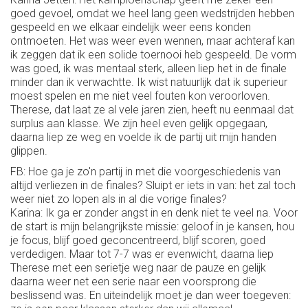
goed gevoel, omdat we heel lang geen wedstrijden hebben
gespeeld en we elkaar eindelijk weer eens konden
ontmoeten. Het was weer even wennen, maar achteraf kan
ik zeggen dat ik een solide toernooi heb gespeeld. De vorm
was goed, ik was mentaal sterk, alleen liep het in de finale
minder dan ik verwachtte. Ik wist natuurlijk dat ik superieur
moest spelen en me niet veel fouten kon veroorloven.
Therese, dat laat ze al vele jaren zien, heeft nu eenmaal dat
surplus aan klasse. We zijn heel even gelijk opgegaan,
daarna liep ze weg en voelde ik de partij uit mijn handen
glippen.
FB: Hoe ga je zo'n partij in met die voorgeschiedenis van
altijd verliezen in de finales? Sluipt er iets in van: het zal toch
weer niet zo lopen als in al die vorige finales?
Karina: Ik ga er zonder angst in en denk niet te veel na. Voor
de start is mijn belangrijkste missie: geloof in je kansen, hou
je focus, blijf goed geconcentreerd, blijf scoren, goed
verdedigen. Maar tot 7-7 was er evenwicht, daarna liep
Therese met een serietje weg naar de pauze en gelijk
daarna weer net een serie naar een voorsprong die
beslissend was. En uiteindelijk moet je dan weer toegeven: