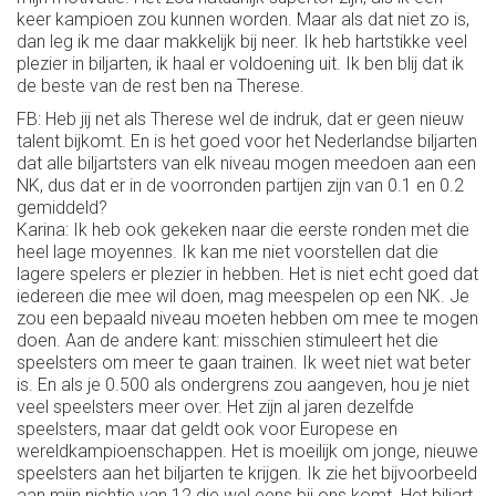
keer kampioen zou kunnen worden. Maar als dat niet zo is,
dan leg ik me daar makkelijk bij neer. Ik heb hartstikke veel
plezier in biljarten, ik haal er voldoening uit. Ik ben blij dat ik
de beste van de rest ben na Therese.
FB: Heb jij net als Therese wel de indruk, dat er geen nieuw
talent bijkomt. En is het goed voor het Nederlandse biljarten
dat alle biljartsters van elk niveau mogen meedoen aan een
NK, dus dat er in de voorronden partijen zijn van 0.1 en 0.2
gemiddeld?
Karina: Ik heb ook gekeken naar die eerste ronden met die
heel lage moyennes. Ik kan me niet voorstellen dat die
lagere spelers er plezier in hebben. Het is niet echt goed dat
iedereen die mee wil doen, mag meespelen op een NK. Je
zou een bepaald niveau moeten hebben om mee te mogen
doen. Aan de andere kant: misschien stimuleert het die
speelsters om meer te gaan trainen. Ik weet niet wat beter
is. En als je 0.500 als ondergrens zou aangeven, hou je niet
veel speelsters meer over. Het zijn al jaren dezelfde
speelsters, maar dat geldt ook voor Europese en
wereldkampioenschappen. Het is moeilijk om jonge, nieuwe
speelsters aan het biljarten te krijgen. Ik zie het bijvoorbeeld
aan mijn nichtje van 12 die wel eens bij ons komt. Het biljart