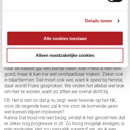
naar mijn werk, 32 uur per week, bij Hornbach op kantoor in
Heerlen, een half uurtje van ons thuis. En sinds de Corona
werk ik thuis, daardoor is er meer tijd als ik zou willen
trainen. Maar voor mij is trainen: een muziekje opzetten en
Details tonen
ontspannen spelen. We vinden allebei biljarten leuk, maar
het beheerst niet al onze dagen. We praten over heel veel
andere dingen.
Alle cookies toestaan
FB: Vertel eens iets over waar jullie wonen: Visé, een kleine
plaats niet ver van Nederland, maar wel in Franstalig België.
Alleen noodzakelijke cookies
Karina: ,,Het is maar een goed kwartiertje onder Maastricht,
maar wel onder de taalgrens. Dus we spreken Frans, als ik
naar de bakker ga, een biertje halen. Mijn Frans is niet heel
goed, maar ik kan me wel verstaanbaar maken. Zeker ook
in biljarttermen. Dat moet ook wel, want ik speel bij Herstal,
daar wordt Frans gesproken. We vinden het allebei wel leuk
om hier te wonen, want zo zitten we overal dicht bij.
FB: Het is niet zo dat jij nu zegt: weer tweede op het NK,
voor de negende keer, zal ik me voor de komende jaren
wel kunnen blijven motiveren?
Karina: Dat houd me niet bezig, omdat ik het gevoel heb dat
er zeker nog progressie in zit. Zo hoog mogelijk eindigen, is
mijn motivatie. Het zou natuurlijk supertof zijn, als ik een