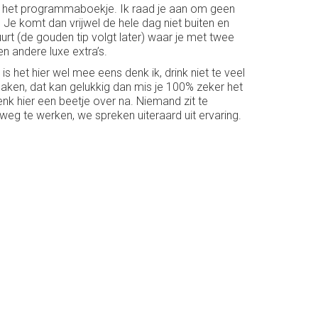
 en het programmaboekje. Ik raad je aan om geen
e komt dan vrijwel de hele dag niet buiten en
uurt (de gouden tip volgt later) waar je met twee
n andere luxe extra’s.
is het hier wel mee eens denk ik, drink niet te veel
 maken, dat kan gelukkig dan mis je 100% zeker het
k hier een beetje over na. Niemand zit te
weg te werken, we spreken uiteraard uit ervaring.