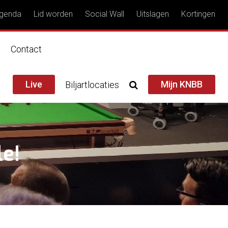
genda
Lid worden
Social Wall
Uitslagen
Kortingen
n
Contact
Live
Mijn KNBB
Biljartlocaties
le!