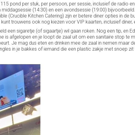
 115 pond per stuk, per persoon, per sessie, inclusief de radio
iddagsessie (14:30) en een avondsessie (19:00) bijvoorbeeld. J
le (Crucible Kitchen Catering) zijn er betere diner opties in de b
kunt trouwens ook nog kiezen voor VIP kaarten, inclusief diner, e
ld een sigaretje (of sigaartje) wil gaan roken. Nog een tip, en Ed 
ame is afgelopen en je loopt de zaal uit om een sanitaire stop te
eurt. Je mag dus eten en drinken mee de zaal in nemen maar den
gles in je bakkes of iemand die een plastic zakje met snoep zit 