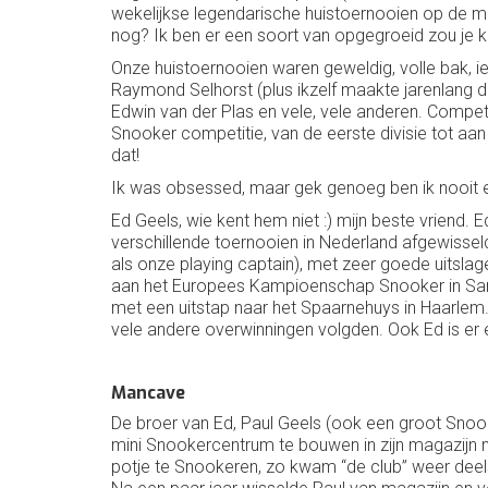
wekelijkse legendarische huistoernooien op de ma
nog? Ik ben er een soort van opgegroeid zou je k
Onze huistoernooien waren geweldig, volle bak, 
Raymond Selhorst (plus ikzelf maakte jarenlang de
Edwin van der Plas en vele, vele anderen. Competi
Snooker competitie, van de eerste divisie tot a
dat!
Ik was obsessed, maar gek genoeg ben ik nooit ee
Ed Geels, wie kent hem niet :) mijn beste vriend. 
verschillende toernooien in Nederland afgewisse
als onze playing captain), met zeer goede uitsl
aan het Europees Kampioenschap Snooker in Saraje
met een uitstap naar het Spaarnehuys in Haarlem.
vele andere overwinningen volgden. Ook Ed is er e
Mancave
De broer van Ed, Paul Geels (ook een groot Snoo
mini Snookercentrum te bouwen in zijn magazijn
potje te Snookeren, zo kwam “de club” weer deels