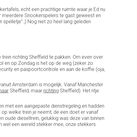
rtafels, echt een prachtige ruimte waar je Ed nu
n er meerdere Snookerspelers te gast geweest en
 spelletje” ;) Nog niet zo heel lang geleden
rein richting Sheffield te pakken. Om even over
phol en op Zondag is het op de weg (zeker zo
ecurity en paspoortcontrole en aan de koffie (oja,
 vanuit Amsterdam is mogelijk. Vanaf Manchester
naar
Sheffield, maar
richting
Sheffield). Het ritje
ken met een aangepaste dienstregeling en hadden
t op welke trein je neemt, de een doet er vanaf
. Een oude dieseltrein, gelukkig was deze van binnen
em wel een wereld stekker mee, onze stekkers