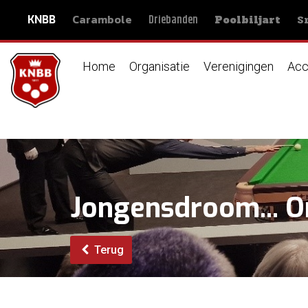
Carambole
S
Driebanden
KNBB
Poolbiljart
Home
Organisatie
Verenigingen
Acc
Jongensdroom... O
Terug