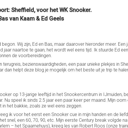
ort: Sheffield, voor het WK Snooker.
 Bas van Kaam & Ed Geels
ld begon. Wij zijn, Ed en Bas, maar daarover hieronder meer. Een j
end jaar naartoe te gaan, het wordt wel eens tijd. Ik stuurde Ed e
egonnen de voorbereidingen.
terugreis, bezienswaardigheden, een paar unieke plekjes in Sheffie
dan helpt deze blog je mogelijk om het beste uit je trip te hale
oker op 13-jarige leeftijd in het Snookercentrum in IJmuiden, 
aar. Nu speel ik sinds 2.5 jaar een paar keer per maand. Mijn oo
 in het bakkie, zoals ze wel eens zeggen.
eg ik voor het eerst een Snooker cue in mijn handen en de lie
 het snel, een 60, 70, 90, etc. Mijn eerste Century break volgde 
lem – het Spaarnehuys), kreeg les van Robert Roos (onze training