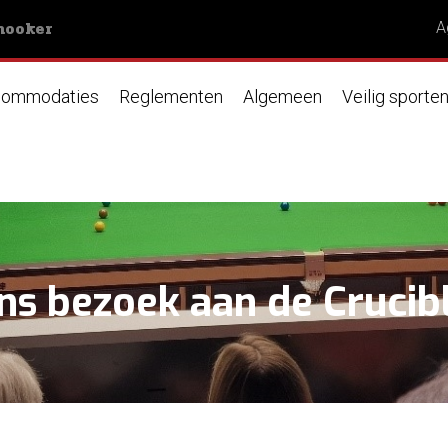
nooker
A
ommodaties
Reglementen
Algemeen
Veilig sporte
ns bezoek aan de Crucib