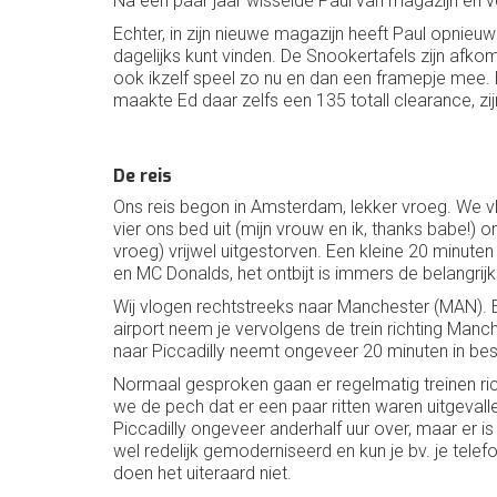
Na een paar jaar wisselde Paul van magazijn en
Echter, in zijn nieuwe magazijn heeft Paul opni
dagelijks kunt vinden. De Snookertafels zijn afk
ook ikzelf speel zo nu en dan een framepje mee. En 
maakte Ed daar zelfs een 135 totall clearance, zi
De reis
Ons reis begon in Amsterdam, lekker vroeg. We vl
vier ons bed uit (mijn vrouw en ik, thanks babe!)
vroeg) vrijwel uitgestorven. Een kleine 20 minute
en MC Donalds, het ontbijt is immers de belangrijk
Wij vlogen rechtstreeks naar Manchester (MAN). E
airport neem je vervolgens de trein richting Manch
naar Piccadilly neemt ongeveer 20 minuten in bes
Normaal gesproken gaan er regelmatig treinen ri
we de pech dat er een paar ritten waren uitgevall
Piccadilly ongeveer anderhalf uur over, maar er is 
wel redelijk gemoderniseerd en kun je bv. je tel
doen het uiteraard niet.