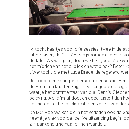
Ik kocht kaartjes voor drie sessies, twee in de 
latere fasen, de QFs / HFs bijvoorbeeld, echter ko
de tafel. Als we gaan, doen we het goed. Zo kwam i
het midden van het publiek en wat bleek? Beter ko
uitverkocht, die met Luca Brecel de regerend we
Je koopt een kaart per persoon, per sessie. Een s
de Premium kaarten krijg je een uitgebreid progr
waar je het commentaar van o.a. Dennis, Stephen, 
beleving. Als je ’m af doet en goed luistert dan 
scheidrechter het publiek of men ze iets zachter 
De MC, Rob Walker, die in het verleden ook de Snoo
neemt je vlak voordat de live uitzending begint ook
zijn aankondiging naar binnen wandelt.