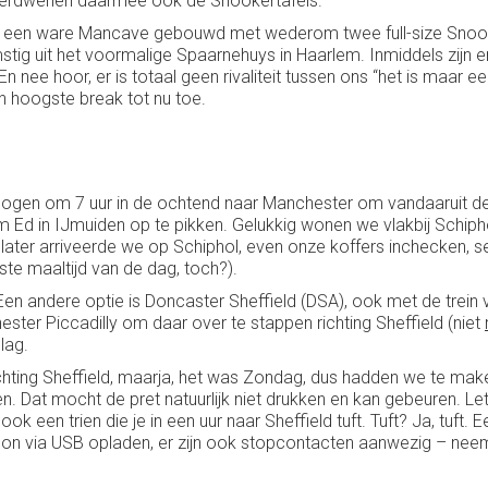
 verdwenen daarmee ook de Snookertafels.
euw een ware Mancave gebouwd met wederom twee full-size Snooke
omstig uit het voormalige Spaarnehuys in Haarlem. Inmiddels zij
nee hoor, er is totaal geen rivaliteit tussen ons “het is maar een
jn hoogste break tot nu toe.
ogen om 7 uur in de ochtend naar Manchester om vandaaruit de t
 om Ed in IJmuiden op te pikken. Gelukkig wonen we vlakbij Schi
n later arriveerde we op Schiphol, even onze koffers inchecken, s
ste maaltijd van de dag, toch?).
en andere optie is Doncaster Sheffield (DSA), ook met de trein
ester Piccadilly om daar over te stappen richting Sheffield (niet
lag.
chting Sheffield, maarja, het was Zondag, dus hadden we te ma
en. Dat mocht de pret natuurlijk niet drukken en kan gebeuren. Le
ook een trien die je in een uur naar Sheffield tuft. Tuft? Ja, tuft
efoon via USB opladen, er zijn ook stopcontacten aanwezig – ne