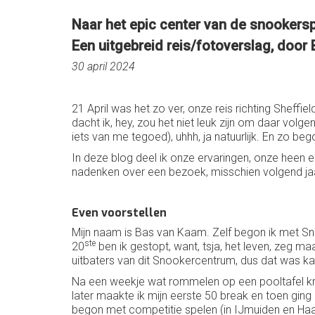
Naar het epic center van de snookersp
Een uitgebreid reis/fotoverslag, door
30 april 2024
21 April was het zo ver, onze reis richting Sheffie
dacht ik, hey, zou het niet leuk zijn om daar volg
iets van me tegoed), uhhh, ja natuurlijk. En zo b
In deze blog deel ik onze ervaringen, onze heen en 
nadenken over een bezoek, misschien volgend jaar 
Even voorstellen
Mijn naam is Bas van Kaam. Zelf begon ik met Sno
ste
20
ben ik gestopt, want, tsja, het leven, zeg m
uitbaters van dit Snookercentrum, dus dat was kat
Na een weekje wat rommelen op een pooltafel kre
later maakte ik mijn eerste 50 break en toen ging
begon met competitie spelen (in IJmuiden en Haar