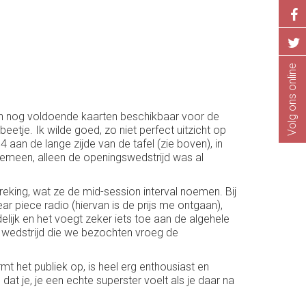
Volg ons online
aren nog voldoende kaarten beschikbaar voor de
etje. Ik wilde goed, zo niet perfect uitzicht op
 aan de lange zijde van de tafel (zie boven), in
lgemeen, alleen de openingswedstrijd was al
reking, wat ze de mid-session interval noemen. Bij
 piece radio (hiervan is de prijs me ontgaan),
elijk en het voegt zeker iets toe aan de algehele
te wedstrijd die we bezochten vroeg de
mt het publiek op, is heel erg enthousiast en
dat je, je een echte superster voelt als je daar na