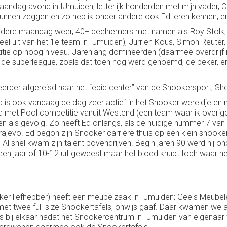
andag avond in IJmuiden, letterlijk honderden met mijn vader, Ce
unnen zeggen en zo heb ik onder andere ook Ed leren kennen, en v
iedere maandag weer, 40+ deelnemers met namen als Roy Stolk, 
el uit van het 1e team in IJmuiden), Jurrien Kous, Simon Reuter,
tie op hoog niveau. Jarenlang domineerden (daarmee overdrijf ik 
an de superleague, zoals dat toen nog werd genoemd, de beker, 
rder afgereisd naar het “epic center” van de Snookersport, Shef
Ed is ook vandaag de dag zeer actief in het Snooker wereldje en ni
ld met Pool competitie vanuit Westend (een team waar ik overi
agen als gevolg. Zo heeft Ed onlangs, als de huidige nummer 7 
vo. Ed begon zijn Snooker carrière thuis op een klein snooker ta
 Al snel kwam zijn talent bovendrijven. Begin jaren 90 werd hij
en jaar of 10-12 uit geweest maar het bloed kruipt toch waar he
ker liefhebber) heeft een meubelzaak in IJmuiden; Geels Meubel
 met twee full-size Snookertafels, onwijs gaaf. Daar kwamen w
 bij elkaar nadat het Snookercentrum in IJmuiden van eigenaar w