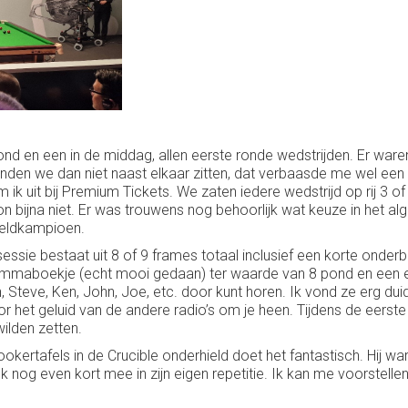
avond en een in de middag, allen eerste ronde wedstrijden. Er w
nden we dan niet naast elkaar zitten, dat verbaasde me wel een be
k uit bij Premium Tickets. We zaten iedere wedstrijd op rij 3 of 4
n bijna niet. Er was trouwens nog behoorlijk wat keuze in het a
reldkampioen.
essie bestaat uit 8 of 9 frames totaal inclusief een korte onderb
ammaboekje (echt mooi gedaan) ter waarde van 8 pond en een ear
Steve, Ken, John, Joe, etc. door kunt horen. Ik vond ze erg duid
hoor het geluid van de andere radio’s om je heen. Tijdens de eers
wilden zetten.
kertafels in de Crucible onderhield doet het fantastisch. Hij war
 nog even kort mee in zijn eigen repetitie. Ik kan me voorstellen 