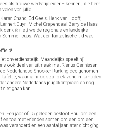
es als trouwe wedstrijdleider – kennen jullie hem
elen van jullie.
Karan Chand, Ed Geels, Henk van Hooff,
 Lennert Duyn, Michel Grapendaal, Barry de Haas,
denk ik niet) we de regionale en landelijke
en Summer-cups. Wat een fantastische tijd was
field!
et onverdienstelijk. Maandelijks speelt hij
gens ook deel van uitmaak met Rienus Gennissen
van de Nederlandse Snooker Ranking deelgenomen
feltje, waarna hij ook zijn plek vond in IJmuiden
 onder andere Nederlands jeugdkampioen en nog
t niet gaan kan.
en. Een jaar of 15 geleden besloot Paul om een
e af en toe met vrienden samen om een om een
as veranderd en een aantal jaar later dicht ging.