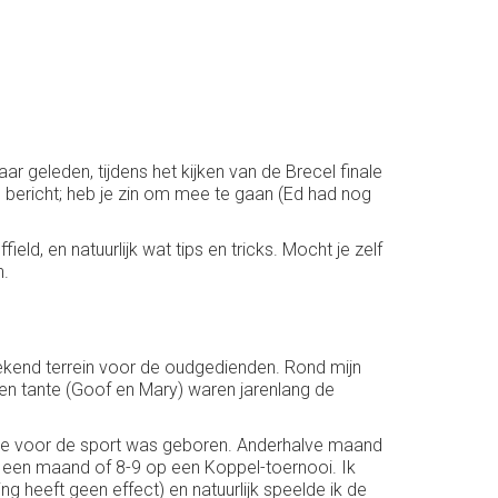
aar geleden, tijdens het kijken van de Brecel finale
en bericht; heb je zin om mee te gaan (Ed had nog
ld, en natuurlijk wat tips en tricks. Mocht je zelf
n.
bekend terrein voor de oudgedienden. Rond mijn
m en tante (Goof en Mary) waren jarenlang de
fde voor de sport was geboren. Anderhalve maand
na een maand of 8-9 op een Koppel-toernooi. Ik
 heeft geen effect) en natuurlijk speelde ik de