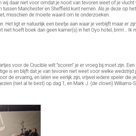
en wij daar niet voor omdat je nooit van tevoren weet of je vlucht
n tussen Manchester en Sheffield kunt nemen. Als je deze op het 
 niet, misschien de moeite waard om te onderzoeken.
n. Het ligt er natuurlijk een beetje aan waar je verblijft maar er 
het niet hoeft boek dan geen kamer(s) in het Oyo hotel, brrrrr…
artjes voor de Crucible wilt “scoren” je er vroeg bij moet zijn. Ee
ge is en blijft dat je van tevoren niet weet voor welke wedstrijd 
r de ervaring, en laten we eerlijk zijn, vrijwel iedere speler die j
 gezien (niet al te best) op dag 1, en Mark J. (de clown) Williams