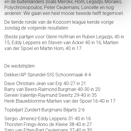
en de buitenlanders zoals Merckx, Horn, Legazpi, Morales,
Polychronopoulos, Peter Ceulemans, Loncelle en nog
anderen. We gaan een heel mooie tweede helft tegemoet.
De tiende ronde van de Kozoom league kende vorige
zondag de volgende resultaten:
(Beste partijen voor Glenn Hofman en Ruben Legazpi, 40 in
15, Eddy Leppens en Steven van Acker 40 in 16, Martien
van der Spoel en Martin Horn, 40 in 17.
De wedstrijden:
Dekker/AP Sprundel-SIS Schoonmaak 4-4
Dave Christiani-Jean van Erp 40-27 in 21
Barry van Beers-Raimond Burgman 40-30 in 20
Gerwin Valentijn-Raymund Swertz 29-40 in 35
Henk Blauwblomme-Martien van der Spoel 16-40 in 17
Topbiljart Zundert-Burgmans Biljarts 2-6
Sergio Jimenez-Eddy Leppens 31-40 in 16
Thorsten Frings-Anno de Kleine 38-40 in 27
Sam van Etten-Bart Ceulemans 37-40 in 30