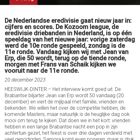
De Nederlandse eredivisie gaat nieuw jaar in:
cijfers en scores. De Kozoom league, de
eredivisie driebanden in Nederland, is op één
speeldag van het nieuwe jaar: vorige zaterdag
werd de 10e ronde gespeeld, zondag is de
11e ronde. Vandaag kijken wij met Jean van
Erp, die 50 wordt, terug op de tiende ronde,
morgen met Frans van Schaik kijken we
vooruit naar de 11e ronde.
20 december 2023
HEESWIJK-DINTER – Het interview komt goed uit. De
Brabantse biljarter Jean van Erp wordt 50 vandaag (20
december) en viert de mijlpaal met familie, vrienden en
bekenden. We willen het over de competitie hebben, de
komende Masters, maar natuurlijk is de heuglijke dag ook
mooi om terug te kijken. Dat doen we in het kort: vrienden
hebben in een lange Brabantse nacht een pop in zijn
achtertuin gezet, het feest is over drie dagen verdeeld met
veel genodigden, Samora komt even poseren, maar is druk