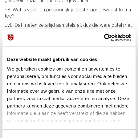
gespeeld, maar helaas nooit gewonnen.
FB: Wat is voor jou persoonlijk je beste jaar geweest tot nu
toe?
JvE: Dat meten ze altijd aan titels af, dus die wereldtitel met
Jaspers en de overwinning van de Masters in 2015
maakten die jaren heel bijzonder. Ik ben ook altijd een
speler van de regelmaat geweest, dus van veel winnen in de
competities, redelijk hoge moyennes. Twee jaar geleden
speelde ik één van mijn beste seizoenen: met Den Haag op
Deze website maakt gebruik van cookies
positie twee na Glenn Hofman. Ik won tegen sterke
tegenstanders 19 van de 21 partijen.
We gebruiken cookies om content en advertenties te
personaliseren, om functies voor social media te bieden
FB: Hoe sterk schat jij de Nederlandse competitie, de
Kozoom league, in met al die buitenlandse spelers?
en om ons websiteverkeer te analyseren. Ook delen we
informatie over uw gebruik van onze site met onze
JvE: Als de sterkste van allemaal, want kijk maar wat hier
partners voor social media, adverteren en analyse. Deze
speelt. Wij zijn ook het enige land waar teams mogen
spelen met 3 of 4 buitenlanders. Dat vind ik persoonlijk geen
partners kunnen deze gegevens combineren met andere
goed systeem. De Nederlandse competitie moet bovenal
informatie die u aan ze heeft verstrekt of die ze hebben
ook voor Nederlandse spelers zijn, dus net als in andere
verzameld op basis van uw gebruik van hun services.
landen, twee buitenlanders per team, zou beter zijn. Maar
goed, de bond heeft dat besluit vijf jaar geleden genomen
en we moeten er mee leven. We hebben dus in elk geval de
Toestemmingsselectie