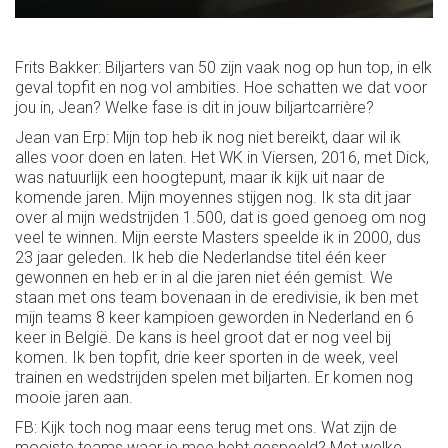
Frits Bakker: Biljarters van 50 zijn vaak nog op hun top, in elk
geval topfit en nog vol ambities. Hoe schatten we dat voor
jou in, Jean? Welke fase is dit in jouw biljartcarrière?
Jean van Erp: Mijn top heb ik nog niet bereikt, daar wil ik
alles voor doen en laten. Het WK in Viersen, 2016, met Dick,
was natuurlijk een hoogtepunt, maar ik kijk uit naar de
komende jaren. Mijn moyennes stijgen nog. Ik sta dit jaar
over al mijn wedstrijden 1.500, dat is goed genoeg om nog
veel te winnen. Mijn eerste Masters speelde ik in 2000, dus
23 jaar geleden. Ik heb die Nederlandse titel één keer
gewonnen en heb er in al die jaren niet één gemist. We
staan met ons team bovenaan in de eredivisie, ik ben met
mijn teams 8 keer kampioen geworden in Nederland en 6
keer in België. De kans is heel groot dat er nog veel bij
komen. Ik ben topfit, drie keer sporten in de week, veel
trainen en wedstrijden spelen met biljarten. Er komen nog
mooie jaren aan.
FB: Kijk toch nog maar eens terug met ons. Wat zijn de
mooiste teams waar je mee hebt gespeeld? Met welke