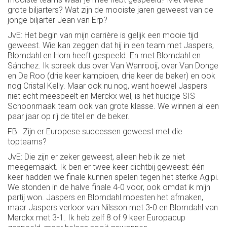
grote biljarters? Wat zijn de mooiste jaren geweest van de
jonge biljarter Jean van Erp?
JvE: Het begin van mijn carrière is gelijk een mooie tijd
geweest. Wie kan zeggen dat hij in een team met Jaspers,
Blomdahl en Horn heeft gespeeld. En met Blomdahl en
Sánchez. Ik spreek dus over Van Wanrooij, over Van Donge
en De Roo (drie keer kampioen, drie keer de beker) en ook
nog Cristal Kelly. Maar ook nu nog, want hoewel Jaspers
niet echt meespeelt en Merckx wel, is het huidige SIS
Schoonmaak team ook van grote klasse. We winnen al een
paar jaar op rij de titel en de beker.
FB: Zijn er Europese successen geweest met die
topteams?
JvE: Die zijn er zeker geweest, alleen heb ik ze niet
meegemaakt. Ik ben er twee keer dichtbij geweest: één
keer hadden we finale kunnen spelen tegen het sterke Agipi.
We stonden in de halve finale 4-0 voor, ook omdat ik mijn
partij won. Jaspers en Blomdahl moesten het afmaken,
maar Jaspers verloor van Nilsson met 3-0 en Blomdahl van
Merckx met 3-1. Ik heb zelf 8 of 9 keer Europacup